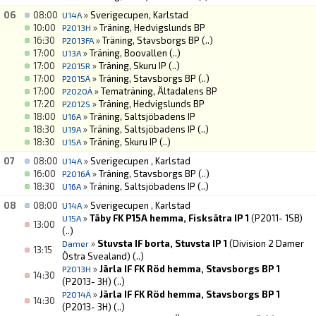
06
08:00
»
Sverigecupen, Karlstad
U14A
10:00
»
Träning, Hedvigslunds BP
P2013H
16:30
»
Träning, Stavsborgs BP
(..)
P2013FA
17:00
»
Träning, Boovallen
(..)
U13A
17:00
»
Träning, Skuru IP
(..)
P2015R
17:00
»
Träning, Stavsborgs BP
(..)
P2015Ä
17:00
»
Tematräning, Ältadalens BP
P2020Ä
17:20
»
Träning, Hedvigslunds BP
P2012S
18:00
»
Träning, Saltsjöbadens IP
U16A
18:30
»
Träning, Saltsjöbadens IP
(..)
U19A
18:30
»
Träning, Skuru IP
(..)
U15A
07
08:00
»
Sverigecupen , Karlstad
U14A
16:00
»
Träning, Stavsborgs BP
(..)
P2016Ä
18:30
»
Träning, Saltsjöbadens IP
(..)
U16A
08
08:00
»
Sverigecupen , Karlstad
U14A
»
Täby FK P15A hemma, Fisksätra IP 1
(P2011- 1SB)
U15A
13:00
(..)
»
Stuvsta IF borta, Stuvsta IP 1
(Division 2 Damer
Damer
13:15
Östra Svealand)
(..)
»
Järla IF FK Röd hemma, Stavsborgs BP 1
P2013H
14:30
(P2013- 3H)
(..)
»
Järla IF FK Röd hemma, Stavsborgs BP 1
P2014Ä
14:30
(P2013- 3H)
(..)