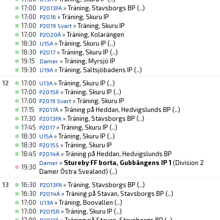
17:00
»
Träning, Stavsborgs BP
(..)
P2013FA
17:00
»
Träning, Skuru IP
P2016
17:00
»
Träning, Skuru IP
P2019 Svart
17:00
»
Träning, Kolarängen
P2020Ä
18:30
»
Träning, Skuru IP
(..)
U15A
18:30
»
Träning, Skuru IP
(..)
P2017
19:15
»
Träning, Myrsjö IP
Damer
19:30
»
Träning, Saltsjöbadens IP
(..)
U19A
12
17:00
»
Träning, Skuru IP
(..)
U13A
17:00
»
Träning, Skuru IP
(..)
P2015R
17:00
»
Träning, Skuru IP
P2019 Svart
17:15
»
Träning på Heddan, Hedvigslunds BP
(..)
P2017Ä
17:30
»
Träning, Stavsborgs BP
(..)
P2013FA
17:45
»
Träning, Skuru IP
(..)
P2017
18:30
»
Träning, Skuru IP
(..)
U15A
18:30
»
Träning, Skuru IP
P2015S
18:45
»
Träning på Heddan, Hedvigslunds BP
P2014Ä
»
Stureby FF borta, Gubbängens IP 1
(Division 2
Damer
19:30
Damer Östra Svealand)
(..)
13
16:30
»
Träning, Stavsborgs BP
(..)
P2013FA
16:30
»
Träning på Stavan, Stavsborgs BP
(..)
P2014Ä
17:00
»
Träning, Boovallen
(..)
U13A
17:00
»
Träning, Skuru IP
(..)
P2015R