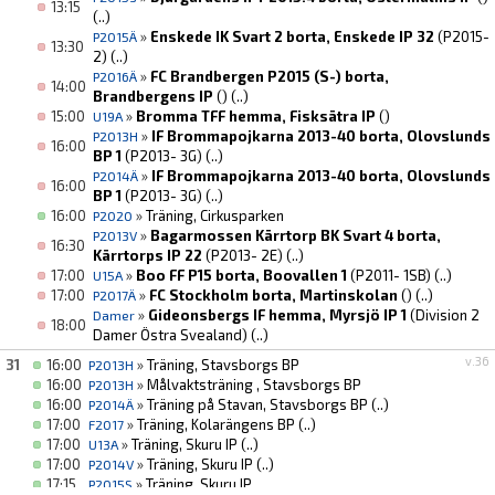
13:15
(..)
»
Enskede IK Svart 2 borta, Enskede IP 32
(P2015-
P2015Ä
13:30
2)
(..)
»
FC Brandbergen P2015 (S-) borta,
P2016Ä
14:00
Brandbergens IP
()
(..)
15:00
»
Bromma TFF hemma, Fisksätra IP
()
U19A
»
IF Brommapojkarna 2013-40 borta, Olovslunds
P2013H
16:00
BP 1
(P2013- 3G)
(..)
»
IF Brommapojkarna 2013-40 borta, Olovslunds
P2014Ä
16:00
BP 1
(P2013- 3G)
(..)
16:00
»
Träning, Cirkusparken
P2020
»
Bagarmossen Kärrtorp BK Svart 4 borta,
P2013V
16:30
Kärrtorps IP 22
(P2013- 2E)
(..)
17:00
»
Boo FF P15 borta, Boovallen 1
(P2011- 1SB)
(..)
U15A
17:00
»
FC Stockholm borta, Martinskolan
()
(..)
P2017Ä
»
Gideonsbergs IF hemma, Myrsjö IP 1
(Division 2
Damer
18:00
Damer Östra Svealand)
(..)
v.36
31
16:00
»
Träning, Stavsborgs BP
P2013H
16:00
»
Målvaktsträning , Stavsborgs BP
P2013H
16:00
»
Träning på Stavan, Stavsborgs BP
(..)
P2014Ä
17:00
»
Träning, Kolarängens BP
(..)
F2017
17:00
»
Träning, Skuru IP
(..)
U13A
17:00
»
Träning, Skuru IP
(..)
P2014V
17:15
»
Träning, Skuru IP
P2015S