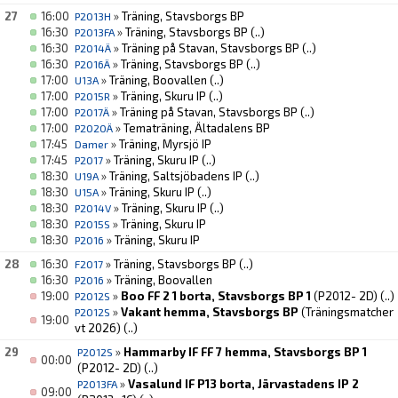
27
16:00
»
Träning, Stavsborgs BP
P2013H
16:30
»
Träning, Stavsborgs BP
(..)
P2013FA
16:30
»
Träning på Stavan, Stavsborgs BP
(..)
P2014Ä
16:30
»
Träning, Stavsborgs BP
(..)
P2016Ä
17:00
»
Träning, Boovallen
(..)
U13A
17:00
»
Träning, Skuru IP
(..)
P2015R
17:00
»
Träning på Stavan, Stavsborgs BP
(..)
P2017Ä
17:00
»
Tematräning, Ältadalens BP
P2020Ä
17:45
»
Träning, Myrsjö IP
Damer
17:45
»
Träning, Skuru IP
(..)
P2017
18:30
»
Träning, Saltsjöbadens IP
(..)
U19A
18:30
»
Träning, Skuru IP
(..)
U15A
18:30
»
Träning, Skuru IP
(..)
P2014V
18:30
»
Träning, Skuru IP
P2015S
18:30
»
Träning, Skuru IP
P2016
28
16:30
»
Träning, Stavsborgs BP
(..)
F2017
16:30
»
Träning, Boovallen
P2016
19:00
»
Boo FF 2 1 borta, Stavsborgs BP 1
(P2012- 2D)
(..)
P2012S
»
Vakant hemma, Stavsborgs BP
(Träningsmatcher
P2012S
19:00
vt 2026)
(..)
29
»
Hammarby IF FF 7 hemma, Stavsborgs BP 1
P2012S
00:00
(P2012- 2D)
(..)
»
Vasalund IF P13 borta, Järvastadens IP 2
P2013FA
09:00