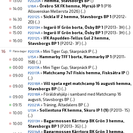
13:00
»
Hemma, Stavsborgs BP
()
P2020Ä
»
Örebro SK FK hemma, Myrsjö IP 1
(P16
U16A
14:00
Allsvenskan Mellersta 2026)
(..)
»
Sickla IF 2 hemma, Stavsborgs BP 1
(P2012-
P2012S
14:30
2D)
(..)
15:00
»
Ingarö IF Grön borta, Ösby BP 1
(P2013- 3H)
(..)
P2013H
15:00
»
Ingarö IF Grön borta, Ösby BP 1
(P2013- 3H)
(..)
P2014Ä
»
IFK Aspudden-Tellus Gul 2 hemma,
P2012S
16:00
Stavsborgs BP 1
(P2012- 3F)
(..)
16
»
Mini Tiger Cup, Skarpnäck IP
(..)
P2017Ä
Flera dagar
»
Hammarby TFF 1 borta, Hammarby IP 1
(P2011-
U15A
00:00
1SB)
(..)
00:00
»
Mini Tiger Cup, Skarpnäck IP
(..)
P2017Ä
»
Matchcamp 7v7 Fiskis hemma, Fisksätra IP
()
P2017Ä
09:00
(..)
»
Vill spela eget matchcamp 16 augusti hemma,
P2018Ä
09:00
Stavsborgs BP
()
(..)
»
Föräldrahjälp i samband med Matchcamp 16
P2018Ä
09:00
augusti, Stavsborgs BP
(..)
09:15
»
Träning, Ältadalens BP
(..)
P2021Ä
»
Sollentuna FK hemma, Skuru IP 1 (9)
(P2013- 1S)
U13A
10:00
(..)
»
Bagarmossen Kärrtorp BK Grön 3 hemma,
P2013H
10:00
Stavsborgs BP 1
(P2013- 3G)
(..)
»
Bagarmossen Kärrtorp BK Grön 3 hemma,
P2014Ä