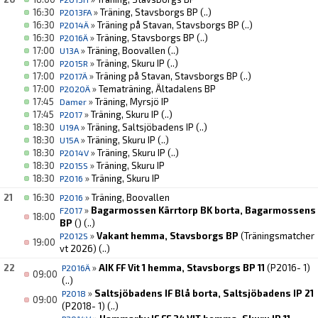
16:30
»
Träning, Stavsborgs BP
(..)
P2013FA
16:30
»
Träning på Stavan, Stavsborgs BP
(..)
P2014Ä
16:30
»
Träning, Stavsborgs BP
(..)
P2016Ä
17:00
»
Träning, Boovallen
(..)
U13A
17:00
»
Träning, Skuru IP
(..)
P2015R
17:00
»
Träning på Stavan, Stavsborgs BP
(..)
P2017Ä
17:00
»
Tematräning, Ältadalens BP
P2020Ä
17:45
»
Träning, Myrsjö IP
Damer
17:45
»
Träning, Skuru IP
(..)
P2017
18:30
»
Träning, Saltsjöbadens IP
(..)
U19A
18:30
»
Träning, Skuru IP
(..)
U15A
18:30
»
Träning, Skuru IP
(..)
P2014V
18:30
»
Träning, Skuru IP
P2015S
18:30
»
Träning, Skuru IP
P2016
21
16:30
»
Träning, Boovallen
P2016
»
Bagarmossen Kärrtorp BK borta, Bagarmossens
F2017
18:00
BP
()
(..)
»
Vakant hemma, Stavsborgs BP
(Träningsmatcher
P2012S
19:00
vt 2026)
(..)
22
»
AIK FF Vit 1 hemma, Stavsborgs BP 11
(P2016- 1)
P2016Ä
09:00
(..)
»
Saltsjöbadens IF Blå borta, Saltsjöbadens IP 21
P2018
09:00
(P2018- 1)
(..)