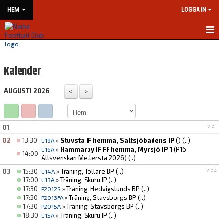
HEM
LOGGA IN
HEM
Kalender
NYHETER
AUGUSTI 2026
KLUBBINFORMATION
KONTAKT
v.31
01
KALENDER
02
13:30
»
Stuvsta IF hemma, Saltsjöbadens IP
()
(..)
U19A
»
Hammarby IF FF hemma, Myrsjö IP 1
(P16
U16A
14:00
BILDGALLERI
Allsvenskan Mellersta 2026)
(..)
v.32
03
15:30
»
Träning, Tollare BP
(..)
U14A
DOKUMENT
17:00
»
Träning, Skuru IP
(..)
U13A
17:30
»
Träning, Hedvigslunds BP
(..)
P2012S
VÅRA LAG/TRÄNARE
17:30
»
Träning, Stavsborgs BP
(..)
P2013FA
17:30
»
Träning, Stavsborgs BP
(..)
P2015Ä
18:30
»
Träning, Skuru IP
(..)
U15A
MATCHER