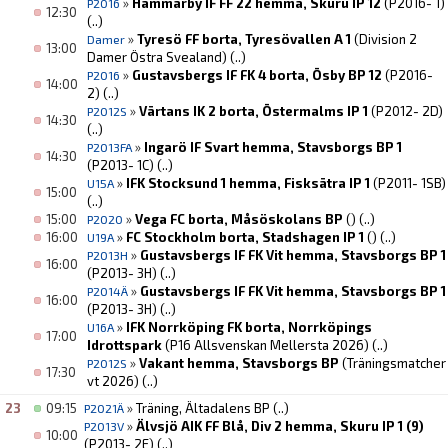
»
Hammarby IF FF 22 hemma, Skuru IP 12
(P2016- 1)
P2016
12:30
(..)
»
Tyresö FF borta, Tyresövallen A 1
(Division 2
Damer
13:00
Damer Östra Svealand)
(..)
»
Gustavsbergs IF FK 4 borta, Ösby BP 12
(P2016-
P2016
14:00
2)
(..)
»
Värtans IK 2 borta, Östermalms IP 1
(P2012- 2D)
P2012S
14:30
(..)
»
Ingarö IF Svart hemma, Stavsborgs BP 1
P2013FA
14:30
(P2013- 1C)
(..)
»
IFK Stocksund 1 hemma, Fisksätra IP 1
(P2011- 1SB)
U15A
15:00
(..)
15:00
»
Vega FC borta, Måsöskolans BP
()
(..)
P2020
16:00
»
FC Stockholm borta, Stadshagen IP 1
()
(..)
U19A
»
Gustavsbergs IF FK Vit hemma, Stavsborgs BP 1
P2013H
16:00
(P2013- 3H)
(..)
»
Gustavsbergs IF FK Vit hemma, Stavsborgs BP 1
P2014Ä
16:00
(P2013- 3H)
(..)
»
IFK Norrköping FK borta, Norrköpings
U16A
17:00
Idrottspark
(P16 Allsvenskan Mellersta 2026)
(..)
»
Vakant hemma, Stavsborgs BP
(Träningsmatcher
P2012S
17:30
vt 2026)
(..)
23
09:15
»
Träning, Ältadalens BP
(..)
P2021Ä
»
Älvsjö AIK FF Blå, Div 2 hemma, Skuru IP 1 (9)
P2013V
10:00
(P2013- 2E)
(..)