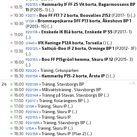
»
Hammarby IF FF 25 Vit borta, Bagarmossens BP
P2015S
10:15
11
(P2015- 1)
(..)
10:30
»
Boo FF F17:7 2 borta, Boovallen 2152
(F2017- 1)
(..)
F2017
»
Brommapojkarna DFF P13 borta, Åkeshovs BP 1
U13A
10:30
(P2013- 1S)
(..)
»
Enskede IK Blå borta, Enskede IP 55
(P2017- 1)
P2017Ä
11:00
(..)
13:00
»
IFK Haninge P12A borta, Torvalla
()
(..)
U14A
»
Saltsjö-Boo IF 2 borta, Orminge BP 1
(P2012- 3F)
P2012S
13:30
(..)
»
Boo FF P15grön1 hemma, Skuru IP 12
(P2015- 3)
P2015S
16:00
(..)
16:00
»
Träning, Cirkusparken
P2020
16:30
»
Hammarby P15-2 borta, Årsta IP
()
(..)
P2015R
v.35
24
16:00
»
Träning, Stavsborgs BP
P2013H
16:00
»
Målvaktsträning , Stavsborgs BP
P2013H
16:00
»
Träning på Stavan, Stavsborgs BP
(..)
P2014Ä
17:00
»
Träning, Kolarängens BP
(..)
F2017
17:00
»
Träning, Skuru IP
(..)
U13A
17:00
»
Träning, Skuru IP
(..)
P2014V
17:15
»
Träning, Skuru IP
P2015S
17:30
»
Träning, Stavsborgs BP
(..)
P2013FA
18:30
»
Träning, Skuru IP
(..)
U15A
18:30
»
Träning, Skuru IP (Plan 2)
(..)
P2015R