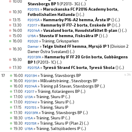
10:00
Stavsborgs BP 1
(P2013- 3G)
(..)
»
Marockanska FC P2016 Academy borta,
P2015S
10:30
Fotbollshallen Hallunda
()
(..)
13:15
»
Hammarby P16-A2 hemma, Årsta IP
()
(..)
P2015Ä
13:30
»
Hammarby IF F17-2 borta, Enskede IP
()
(..)
F2017
14:00
»
Vasalund borta, Huvudstafältet B-plan
()
(..)
P2014Ä
15:00
»
Stuvsta IF hemma, Fisksätra IP
()
(..)
U19A
16:00
»
Träning, Cirkusparken
P2020
»
Telge United FF hemma, Myrsjö IP 1
(Division 2
Damer
16:30
Damer Östra Svealand)
(..)
»
Hammarby IF FF 20 Grön borta, Gubbängens
P2013FA
16:30
BP 1
(P2013- 1C)
(..)
17:30
»
Tyresö Strand FC borta, Tyresö Skola
()
(..)
P2015Ä
v.34
17
16:00
»
Träning, Stavsborgs BP
P2013H
16:00
»
Målvaktsträning , Stavsborgs BP
P2013H
16:00
»
Träning på Stavan, Stavsborgs BP
(..)
P2014Ä
17:00
»
Träning, Kolarängens BP
(..)
F2017
17:00
»
Träning, Skuru IP
(..)
U13A
17:00
»
Träning, Skuru IP
(..)
P2014V
17:15
»
Träning, Skuru IP
P2015S
17:30
»
Träning, Stavsborgs BP
(..)
P2013FA
18:30
»
Träning, Skuru IP
(..)
U15A
18:30
»
Träning, Skuru IP (Plan 2)
(..)
P2015R
19:30
»
Träning, Saltsjöbadens IP
(..)
U19A