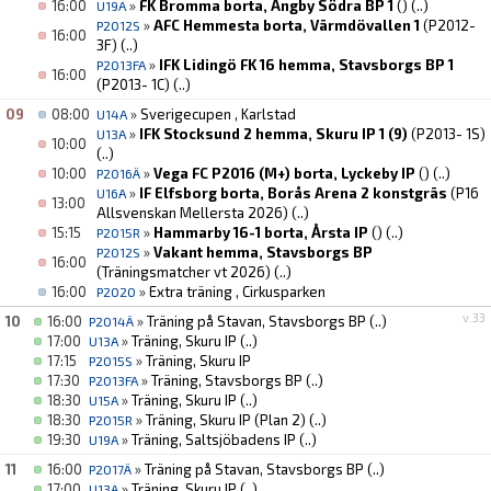
16:00
»
FK Bromma borta, Ängby Södra BP 1
()
(..)
U19A
»
AFC Hemmesta borta, Värmdövallen 1
(P2012-
P2012S
16:00
3F)
(..)
»
IFK Lidingö FK 16 hemma, Stavsborgs BP 1
P2013FA
16:00
(P2013- 1C)
(..)
09
08:00
»
Sverigecupen , Karlstad
U14A
»
IFK Stocksund 2 hemma, Skuru IP 1 (9)
(P2013- 1S)
U13A
10:00
(..)
10:00
»
Vega FC P2016 (M+) borta, Lyckeby IP
()
(..)
P2016Ä
»
IF Elfsborg borta, Borås Arena 2 konstgräs
(P16
U16A
13:00
Allsvenskan Mellersta 2026)
(..)
15:15
»
Hammarby 16-1 borta, Årsta IP
()
(..)
P2015R
»
Vakant hemma, Stavsborgs BP
P2012S
16:00
(Träningsmatcher vt 2026)
(..)
16:00
»
Extra träning , Cirkusparken
P2020
v.33
10
16:00
»
Träning på Stavan, Stavsborgs BP
(..)
P2014Ä
17:00
»
Träning, Skuru IP
(..)
U13A
17:15
»
Träning, Skuru IP
P2015S
17:30
»
Träning, Stavsborgs BP
(..)
P2013FA
18:30
»
Träning, Skuru IP
(..)
U15A
18:30
»
Träning, Skuru IP (Plan 2)
(..)
P2015R
19:30
»
Träning, Saltsjöbadens IP
(..)
U19A
11
16:00
»
Träning på Stavan, Stavsborgs BP
(..)
P2017Ä
17:00
»
Träning, Skuru IP
(..)
U13A