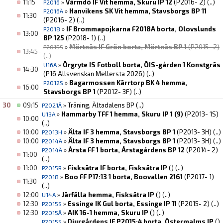
11:15
»
Värmdö IF Vit hemma, Skuru IP 12
(P2016- 2)
(..)
P2016
»
Hanvikens SK Vit hemma, Stavsborgs BP 11
P2016Ä
11:30
(P2016- 2)
(..)
»
IF Brommapojkarna F2018A borta, Olovslunds
P2018
13:00
BP 125
(P2018- 1)
(..)
»
Mörtnäs IF Grön borta, Mörtnäs BP 1
(P2015- 2)
P2015S
13:45
(..)
»
Örgryte IS Fotboll borta, ÖIS-gården 1 Konstgräs
U16A
14:30
(P16 Allsvenskan Mellersta 2026)
(..)
»
Bagarmossen Kärrtorp BK 4 hemma,
P2012S
16:00
Stavsborgs BP 1
(P2012- 3F)
(..)
30
09:15
»
Träning, Ältadalens BP
(..)
P2021Ä
»
Hammarby TFF 1 hemma, Skuru IP 1 (9)
(P2013- 1S)
U13A
10:00
(..)
10:00
»
Älta IF 3 hemma, Stavsborgs BP 1
(P2013- 3H)
(..)
P2013H
10:00
»
Älta IF 3 hemma, Stavsborgs BP 1
(P2013- 3H)
(..)
P2014Ä
»
Årsta FF 1 borta, Årstagårdens BP 12
(P2014- 2)
P2014Ä
11:00
(..)
11:00
»
Fisksätra IF borta, Fisksätra IP
()
(..)
P2015R
»
Boo FF P17:13 1 borta, Boovallen 2161
(P2017- 1)
P2018
11:30
(..)
12:00
»
Järfälla hemma, Fisksätra IP
()
(..)
U14A
12:30
»
Essinge IK Gul borta, Essinge IP 11
(P2015- 2)
(..)
P2015S
12:30
»
AIK 16-1 hemma, Skuru IP
()
(..)
P2015Ä
»
Djurgårdens IF P2015:4 borta, Östermalms IP
()
P2015S