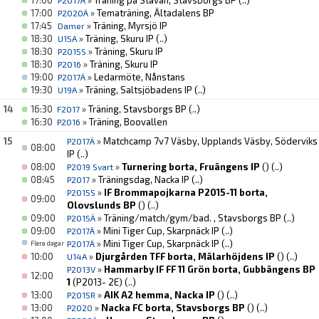
17:00
»
Träning på Stavan, Stavsborgs BP
(..)
P2017Ä
17:00
»
Tematräning, Ältadalens BP
P2020Ä
17:45
»
Träning, Myrsjö IP
Damer
18:30
»
Träning, Skuru IP
(..)
U15A
18:30
»
Träning, Skuru IP
P2015S
18:30
»
Träning, Skuru IP
P2016
19:00
»
Ledarmöte, Nånstans
P2017Ä
19:30
»
Träning, Saltsjöbadens IP
(..)
U19A
14
16:30
»
Träning, Stavsborgs BP
(..)
F2017
16:30
»
Träning, Boovallen
P2016
15
»
Matchcamp 7v7 Väsby, Upplands Väsby, Söderviks
P2017Ä
08:00
IP
(..)
08:00
»
Turnering borta, Fruängens IP
()
(..)
P2019 Svart
08:45
»
Träningsdag, Nacka IP
(..)
P2017
»
IF Brommapojkarna P2015-11 borta,
P2015S
09:00
Olovslunds BP
()
(..)
09:00
»
Träning/match/gym/bad. , Stavsborgs BP
(..)
P2015Ä
09:00
»
Mini Tiger Cup, Skarpnäck IP
(..)
P2017Ä
»
Mini Tiger Cup, Skarpnäck IP
(..)
P2017Ä
Flera dagar
10:00
»
Djurgården TFF borta, Mälarhöjdens IP
()
(..)
U14A
»
Hammarby IF FF 11 Grön borta, Gubbängens BP
P2013V
12:00
1
(P2013- 2E)
(..)
13:00
»
AIK A2 hemma, Nacka IP
()
(..)
P2015R
13:00
»
Nacka FC borta, Stavsborgs BP
()
(..)
P2020