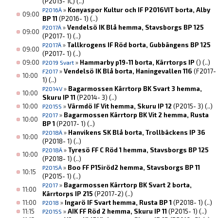
(P2013- 1C)
(..)
»
Konyaspor Kultur och IF P2016VIT borta, Alby
P2016Ä
09:00
BP 11
(P2016- 1)
(..)
»
Vendelsö IK Blå hemma, Stavsborgs BP 125
P2017Ä
09:00
(P2017- 1)
(..)
»
Tallkrogens IF Röd borta, Gubbängens BP 125
P2017Ä
09:00
(P2017- 1)
(..)
09:00
»
Hammarby p19-11 borta, Kärrtorps IP
()
(..)
P2019 Svart
»
Vendelsö IK Blå borta, Haningevallen 116
(F2017-
F2017
10:00
1)
(..)
»
Bagarmossen Kärrtorp BK Svart 3 hemma,
P2014V
10:00
Skuru IP 11
(P2014- 3)
(..)
10:00
»
Värmdö IF Vit hemma, Skuru IP 12
(P2015- 3)
(..)
P2015S
»
Bagarmossen Kärrtorp BK Vit 2 hemma, Rusta
P2017
10:00
BP 1
(P2017- 1)
(..)
»
Hanvikens SK Blå borta, Trollbäckens IP 36
P2018Ä
10:00
(P2018- 1)
(..)
»
Tyresö FF C Röd 1 hemma, Stavsborgs BP 125
P2018Ä
10:00
(P2018- 1)
(..)
»
Boo FF P15iröd2 hemma, Stavsborgs BP 11
P2015Ä
10:15
(P2015- 1)
(..)
»
Bagarmossen Kärrtorp BK Svart 2 borta,
P2017
11:00
Kärrtorps IP 215
(P2017-2)
(..)
11:00
»
Ingarö IF Svart hemma, Rusta BP 1
(P2018- 1)
(..)
P2018
11:15
»
AIK FF Röd 2 hemma, Skuru IP 11
(P2015- 1)
(..)
P2015S