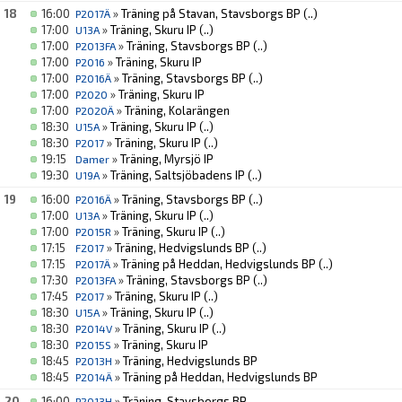
18
16:00
»
Träning på Stavan, Stavsborgs BP
(..)
P2017Ä
17:00
»
Träning, Skuru IP
(..)
U13A
17:00
»
Träning, Stavsborgs BP
(..)
P2013FA
17:00
»
Träning, Skuru IP
P2016
17:00
»
Träning, Stavsborgs BP
(..)
P2016Ä
17:00
»
Träning, Skuru IP
P2020
17:00
»
Träning, Kolarängen
P2020Ä
18:30
»
Träning, Skuru IP
(..)
U15A
18:30
»
Träning, Skuru IP
(..)
P2017
19:15
»
Träning, Myrsjö IP
Damer
19:30
»
Träning, Saltsjöbadens IP
(..)
U19A
19
16:00
»
Träning, Stavsborgs BP
(..)
P2016Ä
17:00
»
Träning, Skuru IP
(..)
U13A
17:00
»
Träning, Skuru IP
(..)
P2015R
17:15
»
Träning, Hedvigslunds BP
(..)
F2017
17:15
»
Träning på Heddan, Hedvigslunds BP
(..)
P2017Ä
17:30
»
Träning, Stavsborgs BP
(..)
P2013FA
17:45
»
Träning, Skuru IP
(..)
P2017
18:30
»
Träning, Skuru IP
(..)
U15A
18:30
»
Träning, Skuru IP
(..)
P2014V
18:30
»
Träning, Skuru IP
P2015S
18:45
»
Träning, Hedvigslunds BP
P2013H
18:45
»
Träning på Heddan, Hedvigslunds BP
P2014Ä
20
16:00
»
Träning, Stavsborgs BP
P2013H