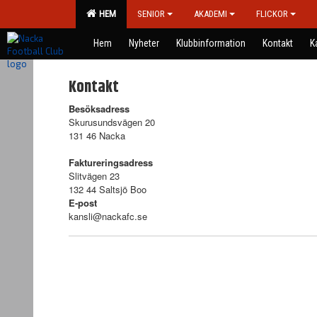
HEM
SENIOR
AKADEMI
FLICKOR
Hem
Nyheter
Klubbinformation
Kontakt
K
Kontakt
Besöksadress
Skurusundsvägen 20
131 46 Nacka
Faktureringsadress
Slitvägen 23
132 44 Saltsjö Boo
E-post
kansli@nackafc.se