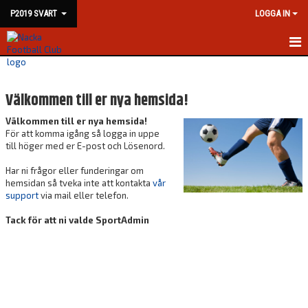
P2019 SVART
LOGGA IN
HEM
Välkommen till er nya hemsida!
NYHETER
Välkommen till er nya hemsida!
KALENDER
För att komma igång så logga in uppe
till höger med er E-post och Lösenord.
MATCHER
Har ni frågor eller funderingar om
hemsidan så tveka inte att kontakta
vår
TRUPPEN
support
via mail eller telefon.
BILDGALLERI
Tack för att ni valde SportAdmin
DOKUMENT
KONTAKT