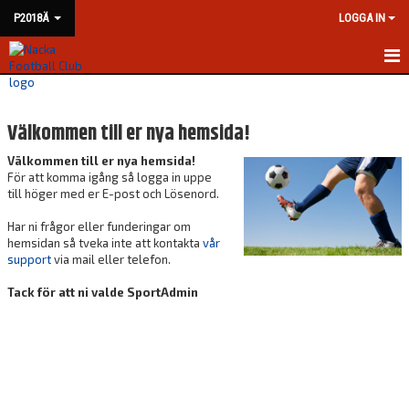
P2018Ä
LOGGA IN
HEM
Välkommen till er nya hemsida!
NYHETER
Välkommen till er nya hemsida!
KALENDER
För att komma igång så logga in uppe
till höger med er E-post och Lösenord.
MATCHER
Har ni frågor eller funderingar om
hemsidan så tveka inte att kontakta
vår
TRUPPEN
support
via mail eller telefon.
BILDGALLERI
Tack för att ni valde SportAdmin
DOKUMENT
KONTAKT