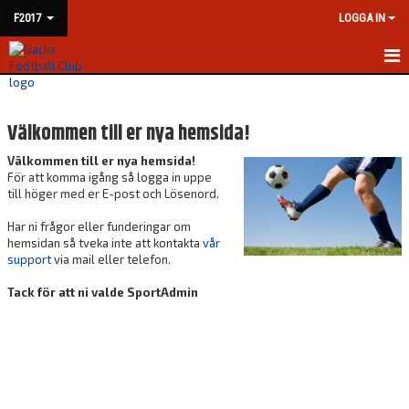
F2017
LOGGA IN
HEM
Välkommen till er nya hemsida!
NYHETER
Välkommen till er nya hemsida!
KALENDER
För att komma igång så logga in uppe
till höger med er E-post och Lösenord.
MATCHER
Har ni frågor eller funderingar om
hemsidan så tveka inte att kontakta
vår
TRUPPEN
support
via mail eller telefon.
BILDGALLERI
Tack för att ni valde SportAdmin
DOKUMENT
KONTAKT