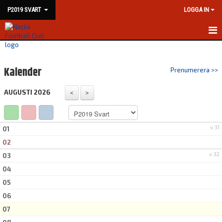
P2019 SVART
LOGGA IN
HEM
Kalender
Prenumerera >>
NYHETER
AUGUSTI 2026
KALENDER
MATCHER
v.31
01
TRUPPEN
02
v.32
03
BILDGALLERI
04
DOKUMENT
05
06
KONTAKT
07