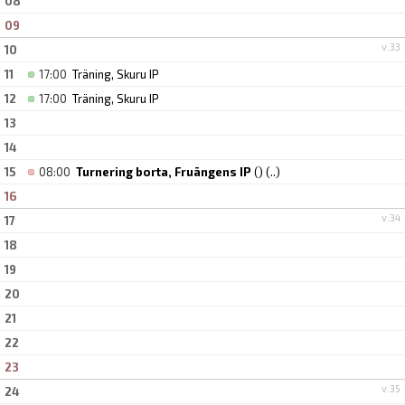
08
09
v.33
10
11
17:00
Träning, Skuru IP
12
17:00
Träning, Skuru IP
13
14
15
08:00
Turnering borta, Fruängens IP
()
(..)
16
v.34
17
18
19
20
21
22
23
v.35
24