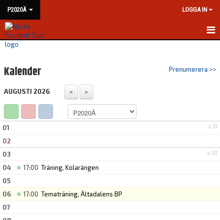
P2020Ä
LOGGA IN
HEM
Kalender
Prenumerera >>
NYHETER
AUGUSTI 2026
KALENDER
MATCHER
v.31
01
TRUPPEN
02
v.32
03
BILDGALLERI
04
17:00
Träning, Kolarängen
DOKUMENT
05
06
17:00
Tematräning, Ältadalens BP
KONTAKT
07