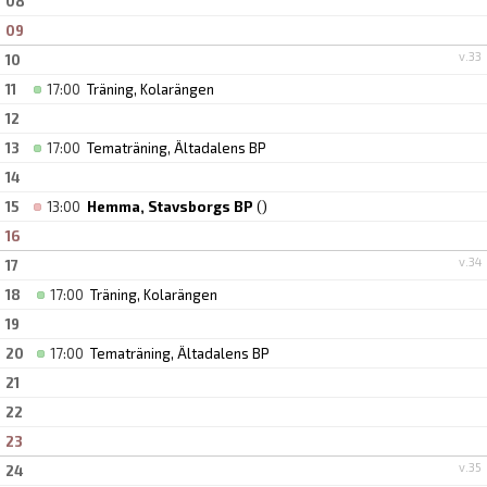
08
09
v.33
10
11
17:00
Träning, Kolarängen
12
13
17:00
Tematräning, Ältadalens BP
14
15
13:00
Hemma, Stavsborgs BP
()
16
v.34
17
18
17:00
Träning, Kolarängen
19
20
17:00
Tematräning, Ältadalens BP
21
22
23
v.35
24