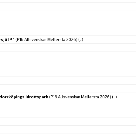
jö IP 1
(P16 Allsvenskan Mellersta 2026)
(..)
 Norrköpings Idrottspark
(P16 Allsvenskan Mellersta 2026)
(..)