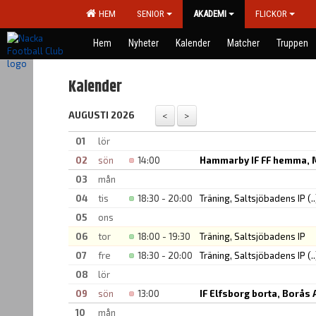
HEM
SENIOR
AKADEMI
FLICKOR
Hem
Nyheter
Kalender
Matcher
Truppen
Kalender
AUGUSTI 2026
01
lör
02
sön
14:00
Hammarby IF FF hemma, M
03
mån
04
tis
18:30 - 20:00
Träning, Saltsjöbadens IP
(..
05
ons
06
tor
18:00 - 19:30
Träning, Saltsjöbadens IP
07
fre
18:30 - 20:00
Träning, Saltsjöbadens IP
(..
08
lör
09
sön
13:00
IF Elfsborg borta, Borås
10
mån