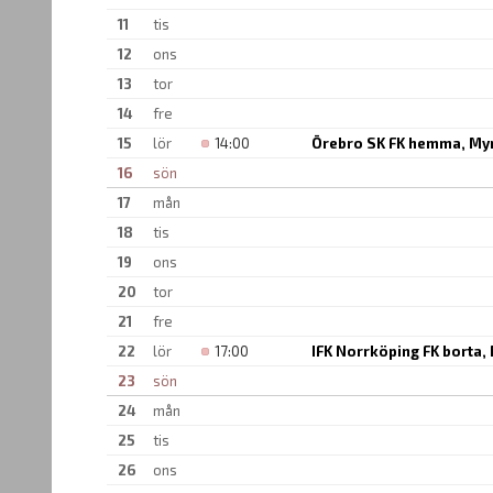
11
tis
12
ons
13
tor
14
fre
15
lör
14:00
Örebro SK FK hemma, Myrs
16
sön
17
mån
18
tis
19
ons
20
tor
21
fre
22
lör
17:00
IFK Norrköping FK borta,
23
sön
24
mån
25
tis
26
ons