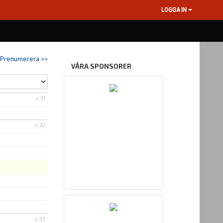
LOGGA IN
Prenumerera >>
VÅRA SPONSORER
v.31
v.32
v.33