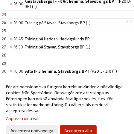
Gustavsbergs IF FK Vit hemma, Stavsborgs BP 1
(P2013-
16:00
3H)
(..)
23
v.35
24
16:00
Träning på Stavan, Stavsborgs BP
(..)
25
26
18:45
Träning på Heddan, Hedvigslunds BP
27
16:30
Träning på Stavan, Stavsborgs BP
(..)
28
29
30
10:00
Älta IF 3 hemma, Stavsborgs BP 1
(P2013- 3H)
(..)
11:00
Årsta FF 1 borta, Årstagårdens BP 12
(P2014- 2)
(..)
IF Brommapojkarna 2013-40 borta, Olovslunds BP 1
16:00
För att hemsidan ska fungera korrekt använder vi nödvändiga
(P2013- 3G)
(..)
cookies från SportAdmin. Dessa går inte att stänga av.
v.36
31
16:00
Träning på Stavan, Stavsborgs BP
(..)
Föreningen kan också använda frivilliga cookies, t.ex. för
statistik eller marknadsföring. Du väljer själv om du vill
acceptera dessa.
Anpassa dina val
Cookie-inställningar
Gå till Webbversion
Acceptera nödvändiga
Acceptera alla