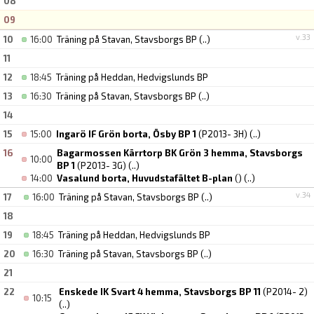
08
09
v.33
10
16:00
Träning på Stavan, Stavsborgs BP
(..)
11
12
18:45
Träning på Heddan, Hedvigslunds BP
13
16:30
Träning på Stavan, Stavsborgs BP
(..)
14
15
15:00
Ingarö IF Grön borta, Ösby BP 1
(P2013- 3H)
(..)
16
Bagarmossen Kärrtorp BK Grön 3 hemma, Stavsborgs
10:00
BP 1
(P2013- 3G)
(..)
14:00
Vasalund borta, Huvudstafältet B-plan
()
(..)
v.34
17
16:00
Träning på Stavan, Stavsborgs BP
(..)
18
19
18:45
Träning på Heddan, Hedvigslunds BP
20
16:30
Träning på Stavan, Stavsborgs BP
(..)
21
22
Enskede IK Svart 4 hemma, Stavsborgs BP 11
(P2014- 2)
10:15
(..)