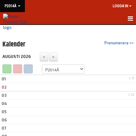
P2014Ä
LOGGA IN
HEM
Kalender
Prenumerera >>
NYHETER
AUGUSTI 2026
KALENDER
MATCHER
v.31
01
TRUPPEN
02
v.32
03
BILDGALLERI
04
DOKUMENT
05
06
KONTAKT
07