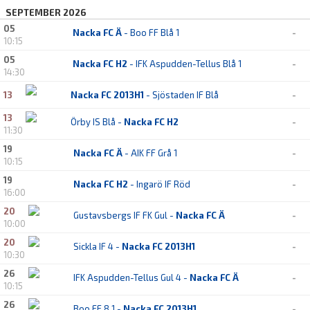
SEPTEMBER 2026
05
Nacka FC Ä
- Boo FF Blå 1
-
10:15
05
Nacka FC H2
- IFK Aspudden-Tellus Blå 1
-
14:30
13
Nacka FC 2013H1
- Sjöstaden IF Blå
-
13
Örby IS Blå -
Nacka FC H2
-
11:30
19
Nacka FC Ä
- AIK FF Grå 1
-
10:15
19
Nacka FC H2
- Ingarö IF Röd
-
16:00
20
Gustavsbergs IF FK Gul -
Nacka FC Ä
-
10:00
20
Sickla IF 4 -
Nacka FC 2013H1
-
10:30
26
IFK Aspudden-Tellus Gul 4 -
Nacka FC Ä
-
10:15
26
Boo FF 8 1 -
Nacka FC 2013H1
-