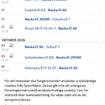
16:00
27
Enskede IK Grå -
Nacka FC H2
-
27
Nacka FC 2013H1
- Fisksätra IF 1
-
27
Älvsjö AIK FF Vit, Div 3 -
Nacka FC H2
-
16:30
OKTOBER 2026
03
Nacka FC H2
- Sickla IF 3
-
16:00
04
Saltsjöbadens IF Blå -
Nacka FC 2013H1
-
14:00
10
Hammarby IF FF 20 VIT -
Nacka FC H2
-
16:30
11
Nacka FC 2013H1
- Hammarby IF FF 4 Vit
-
För att hemsidan ska fungera korrekt använder vi nödvändiga
10:00
cookies från SportAdmin. Dessa går inte att stänga av.
17
Nacka FC H2
- Djurgårdens IF FF 10
-
Föreningen kan också använda frivilliga cookies, t.ex. för
10:00
statistik eller marknadsföring. Du väljer själv om du vill
acceptera dessa.