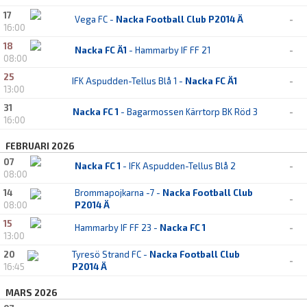
17
Vega FC -
Nacka Football Club P2014 Ä
-
16:00
18
Nacka FC Ä1
- Hammarby IF FF 21
-
08:00
25
IFK Aspudden-Tellus Blå 1 -
Nacka FC Ä1
-
13:00
31
Nacka FC 1
- Bagarmossen Kärrtorp BK Röd 3
-
16:00
FEBRUARI 2026
07
Nacka FC 1
- IFK Aspudden-Tellus Blå 2
-
08:00
14
Brommapojkarna -7 -
Nacka Football Club
-
08:00
P2014 Ä
15
Hammarby IF FF 23 -
Nacka FC 1
-
13:00
20
Tyresö Strand FC -
Nacka Football Club
-
16:45
P2014 Ä
MARS 2026