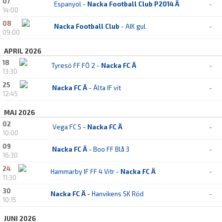
07
Espanyol -
Nacka Football Club P2014 Ä
-
14:00
08
Nacka Football Club
- AIK gul
-
09:00
APRIL 2026
18
Tyresö FF FÖ 2 -
Nacka FC Ä
-
13:30
25
Nacka FC Ä
- Älta IF vit
-
12:45
MAJ 2026
02
Vega FC 5 -
Nacka FC Ä
-
10:00
09
Nacka FC Ä
- Boo FF Blå 3
-
16:30
24
Hammarby IF FF 4 Vitr -
Nacka FC Ä
-
11:30
30
Nacka FC Ä
- Hanvikens SK Röd
-
10:15
JUNI 2026