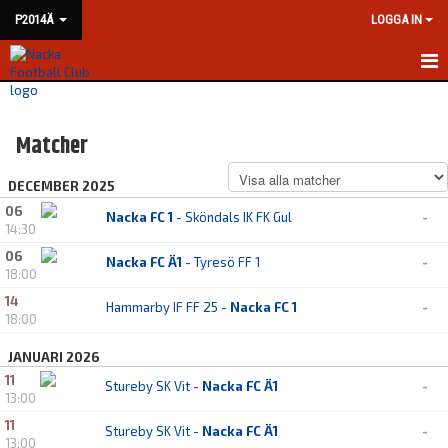
P2014Ä
LOGGA IN
HEM
Matcher
NYHETER
DECEMBER 2025
KALENDER
06
Nacka FC 1
- Sköndals IK FK Gul
-
14:30
MATCHER
06
Nacka FC Ä1
- Tyresö FF 1
-
TRUPPEN
18:00
14
Hammarby IF FF 25 -
Nacka FC 1
-
BILDGALLERI
18:00
JANUARI 2026
DOKUMENT
11
Stureby SK Vit -
Nacka FC Ä1
-
13:00
KONTAKT
11
Stureby SK Vit -
Nacka FC Ä1
-
13:00