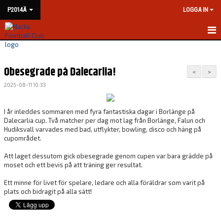
P2014Ä
LOGGA IN
HEM
Obesegrade på Dalecarlia!
NYHETER
<
>
2025-08-11 10:33
KALENDER
I år inleddes sommaren med fyra fantastiska dagar i Borlänge på
MATCHER
Dalecarlia cup. Två matcher per dag mot lag från Borlänge, Falun och
Hudiksvall varvades med bad, utflykter, bowling, disco och häng på
TRUPPEN
cupområdet.
Att laget dessutom gick obesegrade genom cupen var bara grädde på
BILDGALLERI
moset och ett bevis på att träning ger resultat.
DOKUMENT
Ett minne för livet för spelare, ledare och alla föräldrar som varit på
plats och bidragit på alla sätt!
KONTAKT