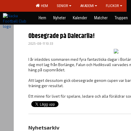
HEM
SENIOR
AKADEMI
FLICKOR
Hem
Nyheter
Kalender
Matcher
Truppen
Obesegrade på Dalecarlia!
2025-08-11 10:33
I år inleddes sommaren med fyra fantastiska dagar i Borlä
dag mot lag från Borlänge, Falun och Hudiksvall varvades m
häng på cupområdet.
Att laget dessutom gick obesegrade genom cupen var bara
träning ger resultat.
Ett minne för livet för spelare, ledare och alla föräldrar som
Nyhetsarkiv