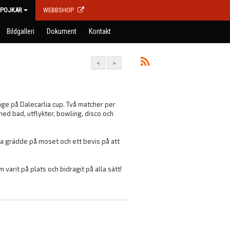
POJKAR
WEBBSHOP
Bildgalleri
Dokument
Kontakt
<
>
nge på Dalecarlia cup. Två matcher per
ed bad, utflykter, bowling, disco och
 grädde på moset och ett bevis på att
 varit på plats och bidragit på alla sätt!