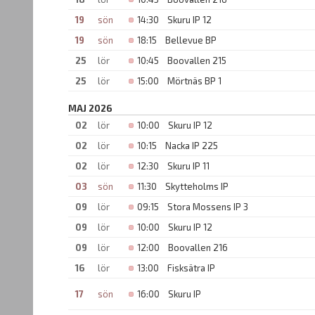
19
sön
14:30
Skuru IP 12
19
sön
18:15
Bellevue BP
25
lör
10:45
Boovallen 215
25
lör
15:00
Mörtnäs BP 1
MAJ 2026
02
lör
10:00
Skuru IP 12
02
lör
10:15
Nacka IP 225
02
lör
12:30
Skuru IP 11
03
sön
11:30
Skytteholms IP
09
lör
09:15
Stora Mossens IP 3
09
lör
10:00
Skuru IP 12
09
lör
12:00
Boovallen 216
16
lör
13:00
Fisksätra IP
17
sön
16:00
Skuru IP