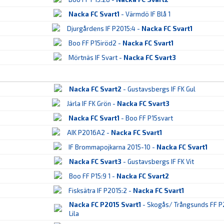
Nacka FC Svart1
- Värmdö IF Blå 1
Djurgårdens IF P2015:4 -
Nacka FC Svart1
Boo FF P15iröd2 -
Nacka FC Svart1
Mörtnäs IF Svart -
Nacka FC Svart3
Nacka FC Svart2
- Gustavsbergs IF FK Gul
Järla IF FK Grön -
Nacka FC Svart3
Nacka FC Svart1
- Boo FF P15svart
AIK P2016A2 -
Nacka FC Svart1
IF Brommapojkarna 2015-10 -
Nacka FC Svart1
Nacka FC Svart3
- Gustavsbergs IF FK Vit
Boo FF P15:9 1 -
Nacka FC Svart2
Fisksätra IF P2015:2 -
Nacka FC Svart1
Nacka FC P2015 Svart1
- Skogås/ Trångsunds FF P
Lila