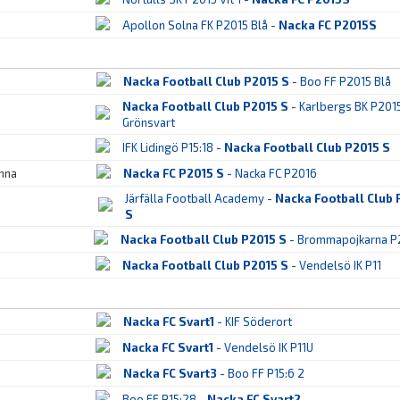
Apollon Solna FK P2015 Blå -
Nacka FC P2015S
Nacka Football Club P2015 S
- Boo FF P2015 Blå
Nacka Football Club P2015 S
- Karlbergs BK P201
Grönsvart
IFK Lidingö P15:18 -
Nacka Football Club P2015 S
nna
Nacka FC P2015 S
- Nacka FC P2016
Järfälla Football Academy -
Nacka Football Club 
S
Nacka Football Club P2015 S
- Brommapojkarna P
Nacka Football Club P2015 S
- Vendelsö IK P11
Nacka FC Svart1
- KIF Söderort
Nacka FC Svart1
- Vendelsö IK P11U
Nacka FC Svart3
- Boo FF P15:6 2
Boo FF P15:28 -
Nacka FC Svart2