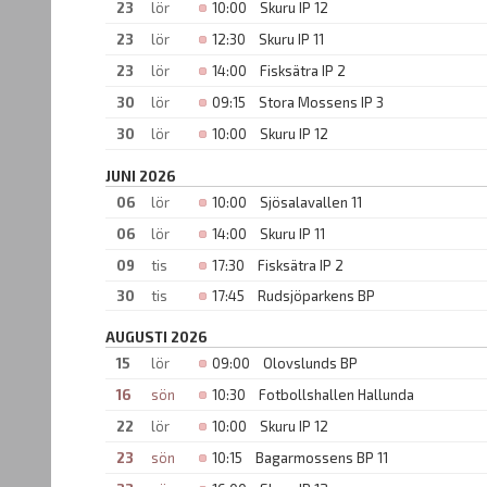
23
lör
10:00
Skuru IP 12
23
lör
12:30
Skuru IP 11
23
lör
14:00
Fisksätra IP 2
30
lör
09:15
Stora Mossens IP 3
30
lör
10:00
Skuru IP 12
JUNI 2026
06
lör
10:00
Sjösalavallen 11
06
lör
14:00
Skuru IP 11
09
tis
17:30
Fisksätra IP 2
30
tis
17:45
Rudsjöparkens BP
AUGUSTI 2026
15
lör
09:00
Olovslunds BP
16
sön
10:30
Fotbollshallen Hallunda
22
lör
10:00
Skuru IP 12
23
sön
10:15
Bagarmossens BP 11