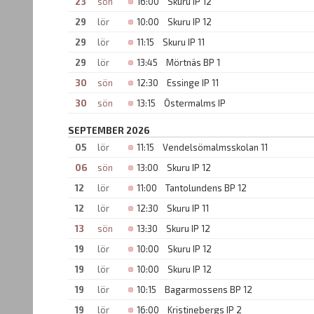
23
sön
16:00
Skuru IP 12
29
lör
10:00
Skuru IP 12
29
lör
11:15
Skuru IP 11
29
lör
13:45
Mörtnäs BP 1
30
sön
12:30
Essinge IP 11
30
sön
13:15
Östermalms IP
SEPTEMBER 2026
05
lör
11:15
Vendelsömalmsskolan 11
06
sön
13:00
Skuru IP 12
12
lör
11:00
Tantolundens BP 12
12
lör
12:30
Skuru IP 11
13
sön
13:30
Skuru IP 12
19
lör
10:00
Skuru IP 12
19
lör
10:00
Skuru IP 12
19
lör
10:15
Bagarmossens BP 12
19
lör
16:00
Kristinebergs IP 2