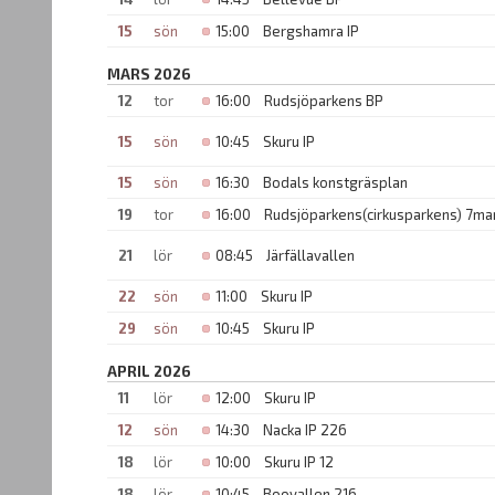
15
sön
15:00
Bergshamra IP
MARS 2026
12
tor
16:00
Rudsjöparkens BP
15
sön
10:45
Skuru IP
15
sön
16:30
Bodals konstgräsplan
19
tor
16:00
Rudsjöparkens(cirkusparkens) 7ma
21
lör
08:45
Järfällavallen
22
sön
11:00
Skuru IP
29
sön
10:45
Skuru IP
APRIL 2026
11
lör
12:00
Skuru IP
12
sön
14:30
Nacka IP 226
18
lör
10:00
Skuru IP 12
18
lör
10:45
Boovallen 216