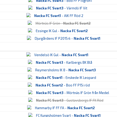
Nacka FC Svart3
- Boo FF P15grön1
Nacka FC Svart3
- Värmdö IF Vit
Nacka FC Svart1
- AIK FF Röd 2
Mörtnäs IF Grön -
Nacka FC Svart2
Essinge IK Gul -
Nacka FC Svart2
Djurgårdens IF P2015:4 -
Nacka FC Svart1
Vendelsö IK Gul -
Nacka FC Svart1
Nacka FC Svart3
- Karlbergs BK Blå
Reymersholms IK 8 -
Nacka FC Svart3
Nacka FC Svart1
- Enskede IK Leopard
Nacka FC Svart2
- Boo FF P15i röd
Nacka FC Svart3
- Mörtnäs IF Grön från Medel
Nacka FC Svart3
- Gustavsbergs IF FK Röd
Hammarby IF FF FA -
Nacka FC Svart2
FC Kungsholmen Svart -
Nacka FC Svart1