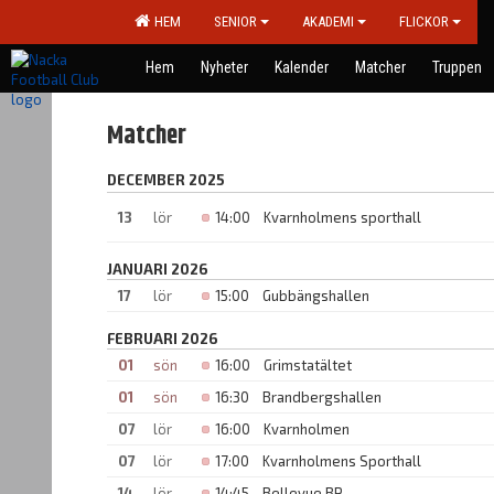
HEM
SENIOR
AKADEMI
FLICKOR
Hem
Nyheter
Kalender
Matcher
Truppen
Matcher
DECEMBER 2025
13
lör
14:00
Kvarnholmens sporthall
JANUARI 2026
17
lör
15:00
Gubbängshallen
FEBRUARI 2026
01
sön
16:00
Grimstatältet
01
sön
16:30
Brandbergshallen
07
lör
16:00
Kvarnholmen
07
lör
17:00
Kvarnholmens Sporthall
14
lör
14:45
Bellevue BP