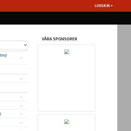
LOGGA IN
VÅRA SPONSORER
torp
-
-
-
-
5
-
-
-