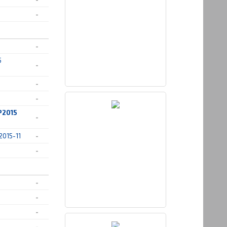
-
-
5
-
-
-
P2015
-
2015-11
-
-
-
-
-
-