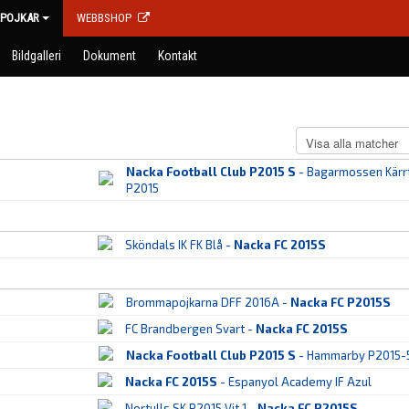
POJKAR
WEBBSHOP
Bildgalleri
Dokument
Kontakt
Nacka Football Club P2015 S
- Bagarmossen Kärr
P2015
Sköndals IK FK Blå -
Nacka FC 2015S
Brommapojkarna DFF 2016A -
Nacka FC P2015S
FC Brandbergen Svart -
Nacka FC 2015S
Nacka Football Club P2015 S
- Hammarby P2015-
Nacka FC 2015S
- Espanyol Academy IF Azul
Nortulls SK P2015 Vit 1 -
Nacka FC P2015S