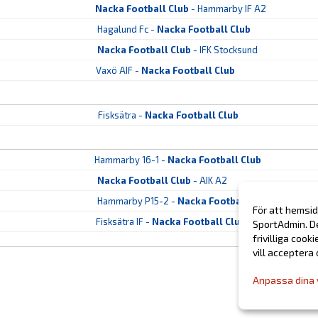
Nacka Football Club
- Hammarby IF A2
Hagalund Fc -
Nacka Football Club
Nacka Football Club
- IFK Stocksund
Vaxö AIF -
Nacka Football Club
Fisksätra -
Nacka Football Club
Hammarby 16-1 -
Nacka Football Club
Nacka Football Club
- AIK A2
Hammarby P15-2 -
Nacka Football Club
För att hemsid
Fisksätra IF -
Nacka Football Club
SportAdmin. D
frivilliga cook
vill acceptera
Anpassa dina 