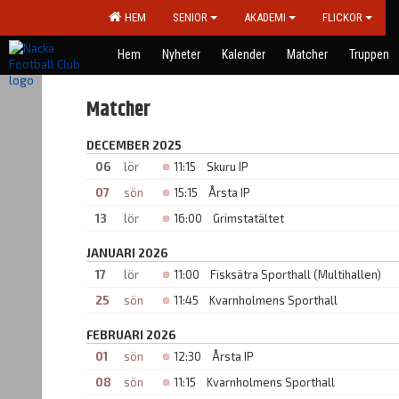
HEM
SENIOR
AKADEMI
FLICKOR
Hem
Nyheter
Kalender
Matcher
Truppen
Matcher
DECEMBER 2025
06
lör
11:15
Skuru IP
07
sön
15:15
Årsta IP
13
lör
16:00
Grimstatältet
JANUARI 2026
17
lör
11:00
Fisksätra Sporthall (Multihallen)
25
sön
11:45
Kvarnholmens Sporthall
FEBRUARI 2026
01
sön
12:30
Årsta IP
08
sön
11:15
Kvarnholmens Sporthall