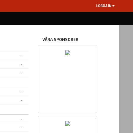
LOGGA IN
VÅRA SPONSORER
-
-
-
-
-
-
-