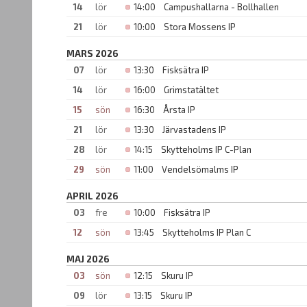
14
lör
14:00
Campushallarna - Bollhallen
21
lör
10:00
Stora Mossens IP
MARS 2026
07
lör
13:30
Fisksätra IP
14
lör
16:00
Grimstatältet
15
sön
16:30
Årsta IP
21
lör
13:30
Järvastadens IP
28
lör
14:15
Skytteholms IP C-Plan
29
sön
11:00
Vendelsömalms IP
APRIL 2026
03
fre
10:00
Fisksätra IP
12
sön
13:45
Skytteholms IP Plan C
MAJ 2026
03
sön
12:15
Skuru IP
09
lör
13:15
Skuru IP