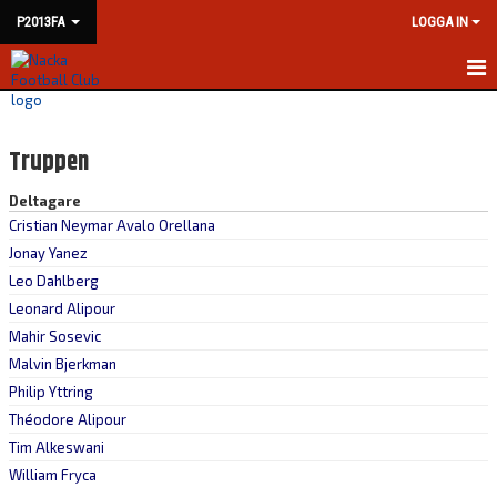
P2013FA
LOGGA IN
HEM
Truppen
NYHETER
Deltagare
KALENDER
Cristian Neymar Avalo Orellana
Jonay Yanez
MATCHER
Leo Dahlberg
TRUPPEN
Leonard Alipour
Mahir Sosevic
BILDGALLERI
Malvin Bjerkman
Philip Yttring
DOKUMENT
Théodore Alipour
KONTAKT
Tim Alkeswani
William Fryca