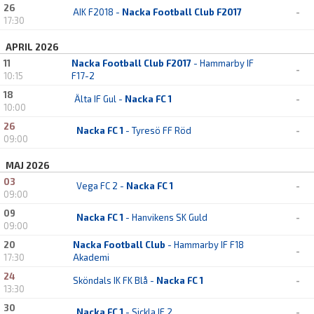
26
AIK F2018 -
Nacka Football Club F2017
-
17:30
APRIL 2026
11
Nacka Football Club F2017
- Hammarby IF
-
10:15
F17-2
18
Älta IF Gul -
Nacka FC 1
-
10:00
26
Nacka FC 1
- Tyresö FF Röd
-
09:00
MAJ 2026
03
Vega FC 2 -
Nacka FC 1
-
09:00
09
Nacka FC 1
- Hanvikens SK Guld
-
09:00
20
Nacka Football Club
- Hammarby IF F18
-
17:30
Akademi
24
Sköndals IK FK Blå -
Nacka FC 1
-
13:30
30
Nacka FC 1
- Sickla IF 2
-