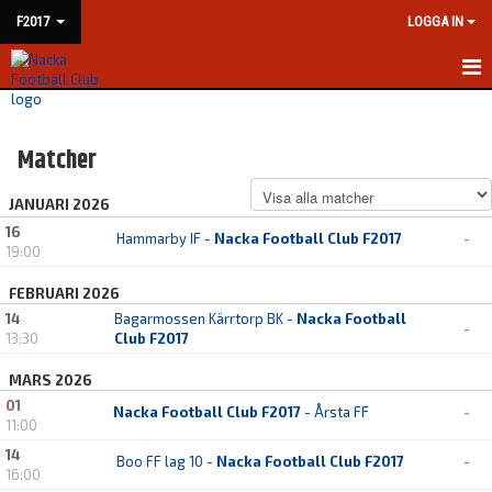
F2017
LOGGA IN
HEM
Matcher
NYHETER
JANUARI 2026
KALENDER
16
Hammarby IF -
Nacka Football Club F2017
-
19:00
MATCHER
FEBRUARI 2026
TRUPPEN
14
Bagarmossen Kärrtorp BK -
Nacka Football
-
13:30
Club F2017
BILDGALLERI
MARS 2026
DOKUMENT
01
Nacka Football Club F2017
- Årsta FF
-
11:00
KONTAKT
14
Boo FF lag 10 -
Nacka Football Club F2017
-
16:00