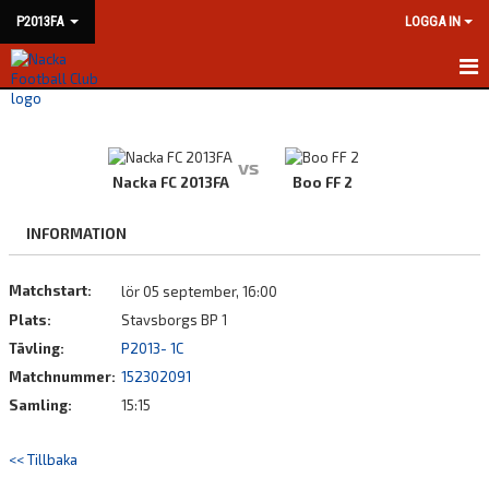
P2013FA
LOGGA IN
HEM
NYHETER
vs
Nacka FC 2013FA
Boo FF 2
KALENDER
INFORMATION
MATCHER
Matchstart:
lör 05 september, 16:00
TRUPPEN
Plats:
Stavsborgs BP 1
BILDGALLERI
Tävling:
P2013- 1C
Matchnummer:
152302091
DOKUMENT
Samling:
15:15
KONTAKT
<< Tillbaka