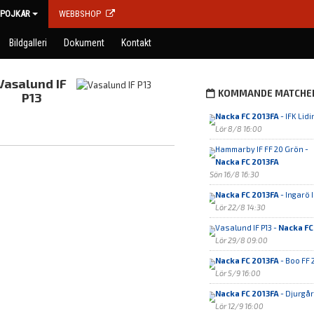
POJKAR
WEBBSHOP
Bildgalleri
Dokument
Kontakt
Vasalund IF
KOMMANDE MATCHE
P13
Nacka FC 2013FA
- IFK Lidi
Lör 8/8 16:00
Hammarby IF FF 20 Grön -
Nacka FC 2013FA
Sön 16/8 16:30
Nacka FC 2013FA
- Ingarö 
Lör 22/8 14:30
Vasalund IF P13 -
Nacka FC
Lör 29/8 09:00
Nacka FC 2013FA
- Boo FF 
Lör 5/9 16:00
Nacka FC 2013FA
- Djurgår
Lör 12/9 16:00