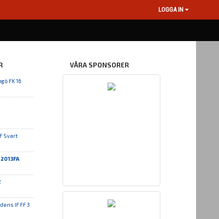
LOGGA IN
R
VÅRA SPONSORER
ngö FK 16
IF Svart
 2013FA
2
dens IF FF 3