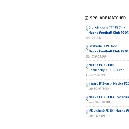
SPELADE MATCHER
Djurgårdens TFF P2014 -
Nacka Football Club P201
Sön 21/6 12:00
Enskede IK P13 Röd -
Nacka Football Club P201
Sön 7/6 09:00
Nacka FC 2013FA
-
Hammarby IF FF 20 Grön
Lör 6/6 16:00
Ingarö IF Svart -
Nacka FC 
Lör 30/5 15:30
Nacka FC 2013FA
- Vasalun
Sön 24/5 10:00
IFK Lidingö FK 16 -
Nacka F
Lör 23/5 09:00