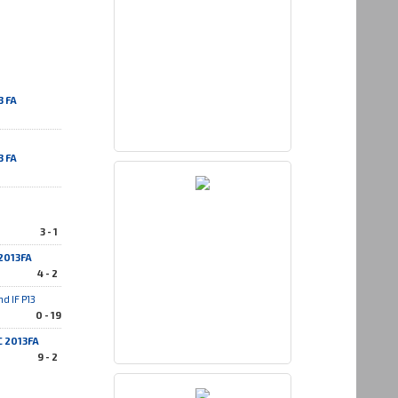
3 FA
3 FA
3 - 1
2013FA
4 - 2
d IF P13
0 - 19
C 2013FA
9 - 2