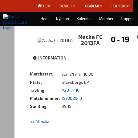
HEM
SENIOR
AKADEMI
FLICKOR
Hem
Nyheter
Kalender
Matcher
Truppen
Nacka FC
0 - 19
2013FA
INFORMATION
Matchstart:
sön 24 maj, 10:00
Plats:
Stavsborgs BP 1
Tävling:
P2013- 1C
Matchnummer:
152302043
Samling:
09:15
<< Tillbaka