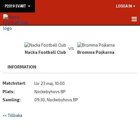
P2019 SVART
LOGGA IN
HEM
NYHETER
vs
Nacka Football Club
Bromma Pojkarna
KALENDER
INFORMATION
MATCHER
Matchstart:
lör 23 maj, 10:00
TRUPPEN
Plats:
Nockebyhovs BP
BILDGALLERI
Samling:
09:30, Nockebyhovs BP
DOKUMENT
<< Tillbaka
KONTAKT