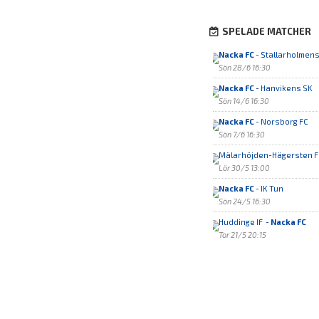
SPELADE MATCHER
Nacka FC
- Stallarholmens
Sön 28/6 16:30
Nacka FC
- Hanvikens SK
Sön 14/6 16:30
Nacka FC
- Norsborg FC
Sön 7/6 16:30
Mälarhöjden-Hägersten F
Lör 30/5 13:00
Nacka FC
- IK Tun
Sön 24/5 16:30
Huddinge IF -
Nacka FC
Tor 21/5 20:15