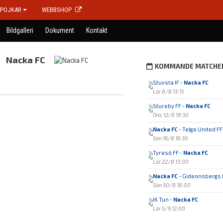
POJKAR
WEBBSHOP
Bildgalleri
Dokument
Kontakt
Nacka FC
KOMMANDE MATCHE
Stuvsta IF -
Nacka FC
Lör 8/8 13:15
Stureby FF -
Nacka FC
Ons 12/8 19:30
Nacka FC
- Telge United FF
Sön 16/8 16:30
Tyresö FF -
Nacka FC
Lör 22/8 13:00
Nacka FC
- Gideonsbergs 
Sön 30/8 18:00
IK Tun -
Nacka FC
Lör 5/9 12:00