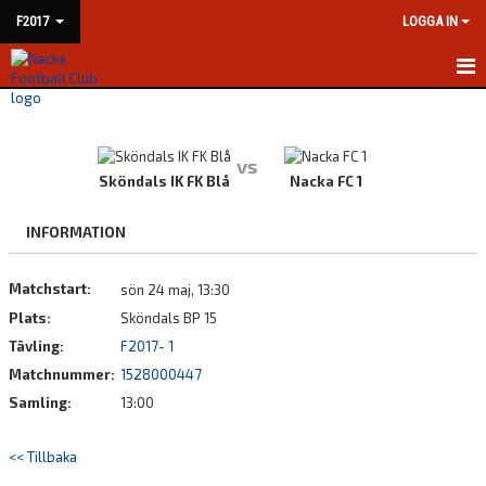
F2017
LOGGA IN
HEM
NYHETER
vs
Sköndals IK FK Blå
Nacka FC 1
KALENDER
INFORMATION
MATCHER
Matchstart:
sön 24 maj, 13:30
TRUPPEN
Plats:
Sköndals BP 15
BILDGALLERI
Tävling:
F2017- 1
Matchnummer:
1528000447
DOKUMENT
Samling:
13:00
KONTAKT
<< Tillbaka