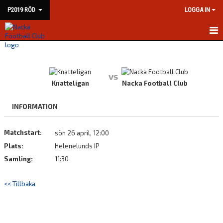
P2019 RÖD
LOGGA IN
HEM
NYHETER
vs
Knatteligan
Nacka Football Club
KALENDER
INFORMATION
MATCHER
Matchstart:
sön 26 april, 12:00
TRUPPEN
Plats:
Helenelunds IP
BILDGALLERI
Samling:
11:30
DOKUMENT
<< Tillbaka
KONTAKT