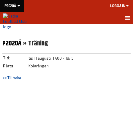
P2020Ä
LOGGA IN
HEM
P2020Ä
» Träning
NYHETER
KALENDER
Tid:
tis 11 augusti, 17:00 - 18:15
Plats:
Kolarängen
MATCHER
<< Tillbaka
TRUPPEN
BILDGALLERI
DOKUMENT
KONTAKT