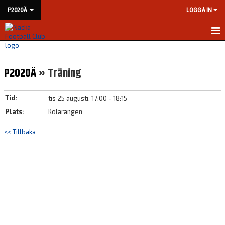
P2020Ä
LOGGA IN
HEM
P2020Ä
» Träning
NYHETER
KALENDER
Tid:
tis 25 augusti, 17:00 - 18:15
Plats:
Kolarängen
MATCHER
<< Tillbaka
TRUPPEN
BILDGALLERI
DOKUMENT
KONTAKT