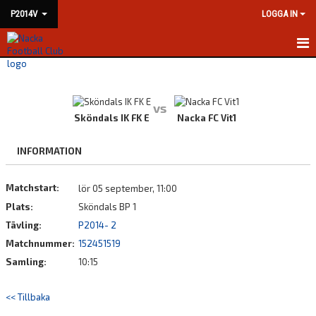
P2014V
LOGGA IN
HEM
NYHETER
vs
Sköndals IK FK E
Nacka FC Vit1
KALENDER
INFORMATION
MATCHER
Matchstart:
lör 05 september, 11:00
TRUPPEN
Plats:
Sköndals BP 1
BILDGALLERI
Tävling:
P2014- 2
Matchnummer:
152451519
DOKUMENT
Samling:
10:15
KONTAKT
<< Tillbaka