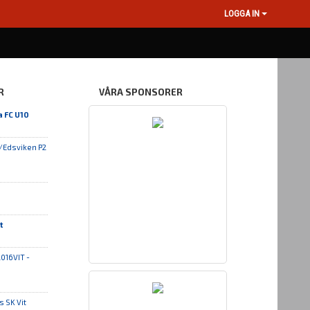
LOGGA IN
R
VÅRA SPONSORER
 FC U10
/Edsviken P2
t
016VIT -
 SK Vit