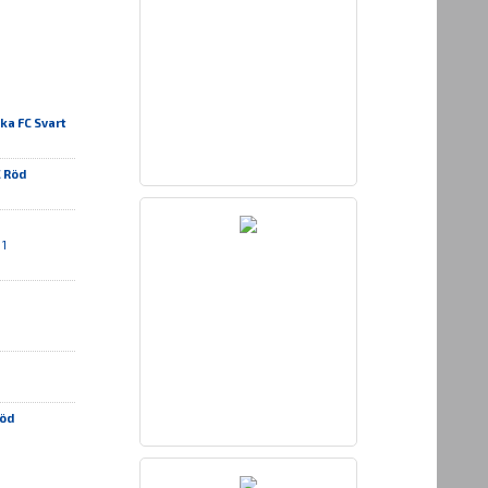
ka FC Svart
 Röd
 1
Röd