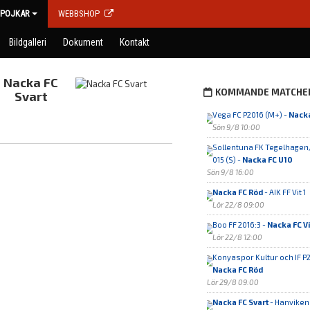
POJKAR
WEBBSHOP
Bildgalleri
Dokument
Kontakt
Nacka FC
KOMMANDE MATCHE
Svart
Vega FC P2016 (M+) -
Nacka
Sön 9/8 10:00
Sollentuna FK Tegelhagen
015 (S) -
Nacka FC U10
Sön 9/8 16:00
Nacka FC Röd
- AIK FF Vit 1
Lör 22/8 09:00
Boo FF 2016:3 -
Nacka FC Vi
Lör 22/8 12:00
Konyaspor Kultur och IF P2
Nacka FC Röd
Lör 29/8 09:00
Nacka FC Svart
- Hanvikens