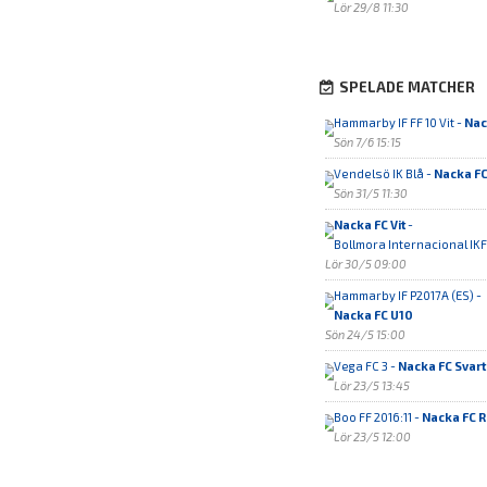
Lör 29/8 11:30
SPELADE MATCHER
Hammarby IF FF 10 Vit -
Nac
Sön 7/6 15:15
Vendelsö IK Blå -
Nacka FC
Sön 31/5 11:30
Nacka FC Vit
-
Bollmora Internacional IKF
Lör 30/5 09:00
Hammarby IF P2017A (ES) -
Nacka FC U10
Sön 24/5 15:00
Vega FC 3 -
Nacka FC Svart
Lör 23/5 13:45
Boo FF 2016:11 -
Nacka FC 
Lör 23/5 12:00