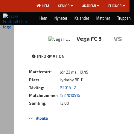
HEM
SENIOR
AKADEMI
FLICKOR
Hem
Nyheter
Kalender
Matcher
Truppen
vs
Vega FC 3
INFORMATION
Matchstart:
lör 23 maj, 13:45
Plats:
Lyckeby BP 11
Tävling:
P2016- 2
Matchnummer:
1527010516
Samling:
13:00
<< Tillbaka