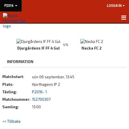
P2016
LOGGA IN
HEM
NYHETER
vs
Djurgårdens IF FF 4 Gul
Nacka FC 2
KALENDER
INFORMATION
MATCHER
Matchstart:
sön 06 september, 13:45
TRUPPEN
Plats:
Hjorthagens IP 2
BILDGALLERI
Tävling:
P2016- 1
Matchnummer:
152700307
DOKUMENT
Samling:
13:00
KONTAKT
<< Tillbaka