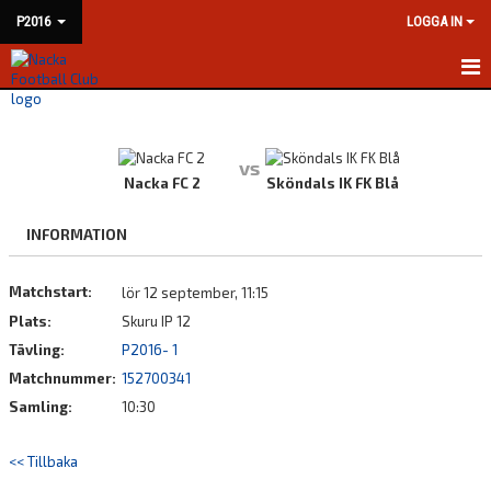
P2016
LOGGA IN
HEM
NYHETER
vs
Nacka FC 2
Sköndals IK FK Blå
KALENDER
INFORMATION
MATCHER
Matchstart:
lör 12 september, 11:15
TRUPPEN
Plats:
Skuru IP 12
BILDGALLERI
Tävling:
P2016- 1
Matchnummer:
152700341
DOKUMENT
Samling:
10:30
KONTAKT
<< Tillbaka