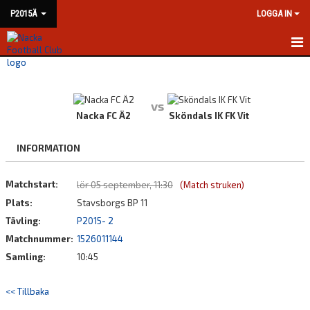
P2015Ä
LOGGA IN
HEM
NYHETER
vs
Nacka FC Ä2
Sköndals IK FK Vit
KALENDER
INFORMATION
MATCHER
Matchstart:
lör 05 september, 11:30
(Match struken)
TRUPPEN
Plats:
Stavsborgs BP 11
BILDGALLERI
Tävling:
P2015- 2
Matchnummer:
1526011144
DOKUMENT
Samling:
10:45
KONTAKT
<< Tillbaka