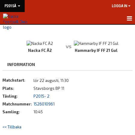
P2015Ä
LOGGA IN
HEM
NYHETER
vs
Nacka FC Ä2
Hammarby IF FF 21 Gul
KALENDER
INFORMATION
MATCHER
Matchstart:
lör 22 augusti, 11:30
TRUPPEN
Plats:
Stavsborgs BP 11
BILDGALLERI
Tävling:
P2015- 2
Matchnummer:
1526010961
DOKUMENT
Samling:
10:45
KONTAKT
<< Tillbaka