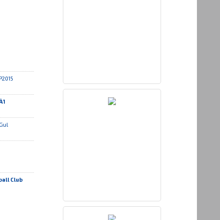
P2015
Ä1
Gul
all Club