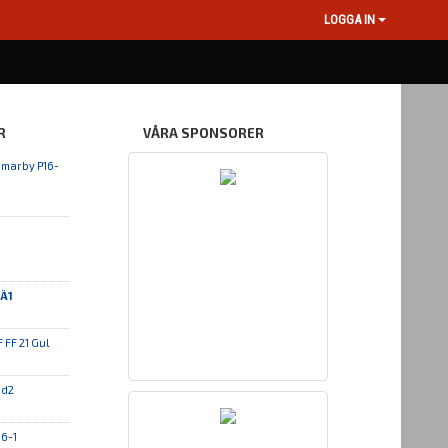
LOGGA IN
R
VÅRA SPONSORER
marby P16-
 Ä1
 FF 21 Gul
öd2
16-1