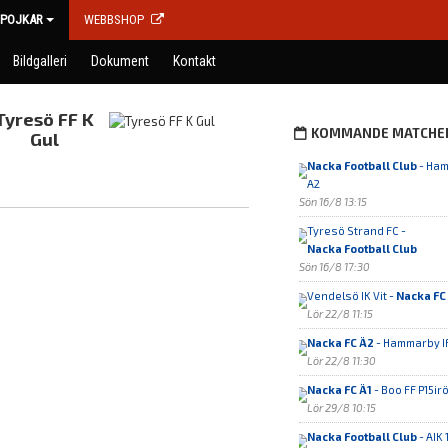
POJKAR
WEBBSHOP
Bildgalleri
Dokument
Kontakt
Tyresö FF K
KOMMANDE MATCHE
Gul
Nacka Football Club
- Ham
A2
Sön 16/8 13:15
Tyresö Strand FC -
Nacka Football Club
Sön 16/8 17:30
Vendelsö IK Vit -
Nacka FC
Lör 22/8 11:15
Nacka FC Ä2
- Hammarby IF
Lör 22/8 11:30
Nacka FC Ä1
- Boo FF P15ir
Lör 29/8 10:15
Nacka Football Club
- AIK 