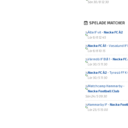
Sön 30/8 12:30
SPELADE MATCHER
Älta IF vit -
Nacka FC Ä2
Lör 6/6 12:45
Nacka FC Ä1
- Vasalund IF 
Lör 6/6 10:15
Värmdö IF Blå 1 -
Nacka FC 
Lör 30/5 11:30
Nacka FC Ä2
- Tyresö FF K 
Lör 30/5 11:30
Matchcamp Hammarby -
Nacka Football Club
Sön 24/5 09:30
Hammarby IF -
Nacka Footb
Lör 23/5 15:00