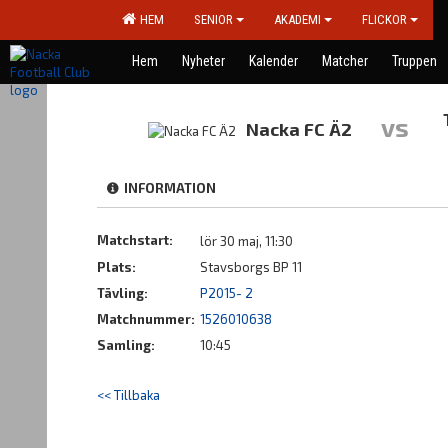
HEM
SENIOR
AKADEMI
FLICKOR
Hem
Nyheter
Kalender
Matcher
Truppen
vs
Nacka FC Ä2
INFORMATION
Matchstart:
lör 30 maj, 11:30
Plats:
Stavsborgs BP 11
Tävling:
P2015- 2
Matchnummer:
1526010638
Samling:
10:45
<< Tillbaka