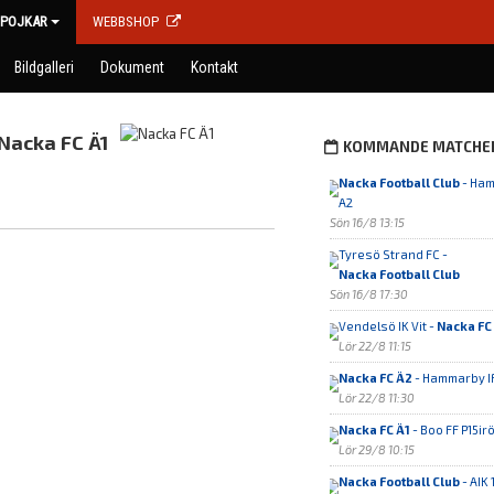
POJKAR
WEBBSHOP
Bildgalleri
Dokument
Kontakt
Nacka FC Ä1
KOMMANDE MATCHE
Nacka Football Club
- Ham
A2
Sön 16/8 13:15
Tyresö Strand FC -
Nacka Football Club
Sön 16/8 17:30
Vendelsö IK Vit -
Nacka FC
Lör 22/8 11:15
Nacka FC Ä2
- Hammarby IF
Lör 22/8 11:30
Nacka FC Ä1
- Boo FF P15ir
Lör 29/8 10:15
Nacka Football Club
- AIK 