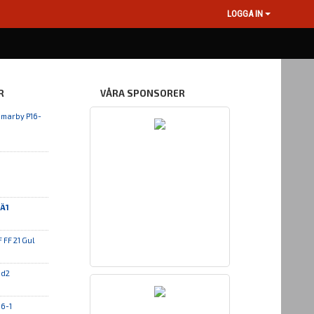
LOGGA IN
R
VÅRA SPONSORER
marby P16-
 Ä1
 FF 21 Gul
öd2
16-1