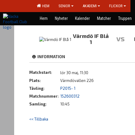
HEM
SENIOR
AKADEMI
FLICKOR
Hem
Nyheter
Kalender
Matcher
Truppen
Värmdö IF Blå
vs
1
INFORMATION
Matchstart:
lör 30 maj, 11:30
Plats:
Värmdövallen 226
Tävling:
P2015- 1
Matchnummer:
152600312
Samling:
10:45
<< Tillbaka