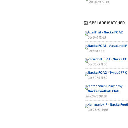
Sön 30/8 12:30
SPELADE MATCHER
Älta IF vit -
Nacka FC Ä2
Lör 6/6 12:45
Nacka FC Ä1
- Vasalund IF 
Lör 6/6 10:15
Värmdö IF Blå 1 -
Nacka FC 
Lör 30/5 11:30
Nacka FC Ä2
- Tyresö FF K 
Lör 30/5 11:30
Matchcamp Hammarby -
Nacka Football Club
Sön 24/5 09:30
Hammarby IF -
Nacka Footb
Lör 23/5 15:00