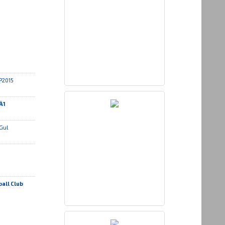
P2015
Ä1
Gul
all Club