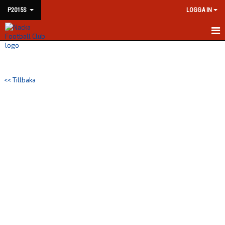
P2015S
LOGGA IN
HEM
NYHETER
<< Tillbaka
KALENDER
MATCHER
TRUPPEN
BILDGALLERI
DOKUMENT
KONTAKT