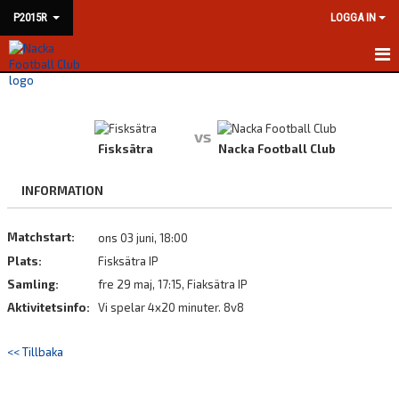
P2015R
LOGGA IN
HEM
NYHETER
vs
Fisksätra
Nacka Football Club
KALENDER
INFORMATION
MATCHER
Matchstart:
ons 03 juni, 18:00
TRUPPEN
Plats:
Fisksätra IP
BILDGALLERI
Samling:
fre 29 maj, 17:15, Fiaksätra IP
Aktivitetsinfo:
Vi spelar 4x20 minuter. 8v8
DOKUMENT
<< Tillbaka
KONTAKT