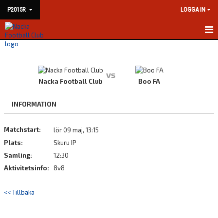
P2015R
LOGGA IN
HEM
NYHETER
vs
Nacka Football Club
Boo FA
KALENDER
INFORMATION
MATCHER
Matchstart:
lör 09 maj, 13:15
TRUPPEN
Plats:
Skuru IP
BILDGALLERI
Samling:
12:30
Aktivitetsinfo:
8v8
DOKUMENT
<< Tillbaka
KONTAKT