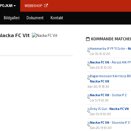
POJKAR
WEBBSHOP
Bildgalleri
Dokument
Kontakt
Nacka FC Vit
KOMMANDE MATCHE
Hammarby IF FF 11 Grön -
Na
Lör 15/8 12:00
Nacka FC Vit
- Älvsjö AIK FF
Sön 23/8 10:00
Bagarmossen Kärrtorp BK 
Nacka FC Vit
Sön 30/8 16:30
Nacka FC Vit
- Sickla IF 2
Lör 5/9 12:30
Örby IS Gul -
Nacka FC Vit
Sön 13/9 10:00
Nacka FC Vit
- Stuvsta IF 3:
Sön 20/9 10:00