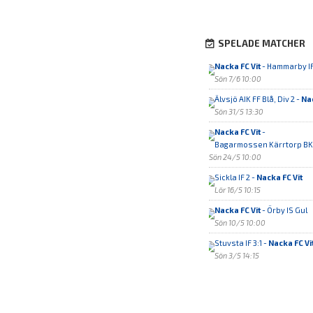
SPELADE MATCHER
Nacka FC Vit
- Hammarby IF
Sön 7/6 10:00
Älvsjö AIK FF Blå, Div 2 -
Nac
Sön 31/5 13:30
Nacka FC Vit
-
Bagarmossen Kärrtorp BK 
Sön 24/5 10:00
Sickla IF 2 -
Nacka FC Vit
Lör 16/5 10:15
Nacka FC Vit
- Örby IS Gul
Sön 10/5 10:00
Stuvsta IF 3:1 -
Nacka FC Vi
Sön 3/5 14:15