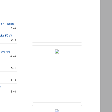
 FF 11 Grön
3 - 4
ka FC Vit
2 - 1
Svart 4
4 - 4
5 - 3
5 - 2
t
5 - 4