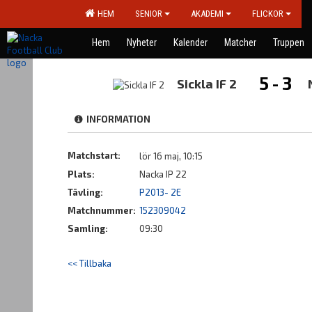
HEM
SENIOR
AKADEMI
FLICKOR
Hem
Nyheter
Kalender
Matcher
Truppen
5 - 3
Sickla IF 2
INFORMATION
Matchstart:
lör 16 maj, 10:15
Plats:
Nacka IP 22
Tävling:
P2013- 2E
Matchnummer:
152309042
Samling:
09:30
<< Tillbaka