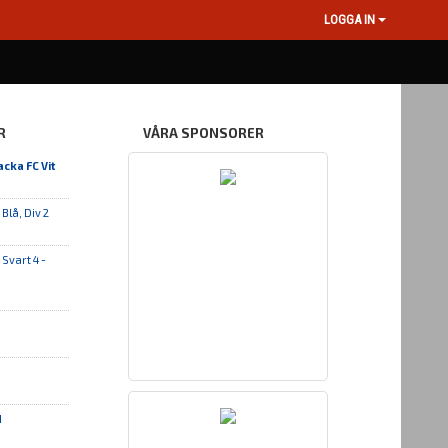
LOGGA IN
R
VÅRA SPONSORER
cka FC Vit
 Blå, Div 2
Svart 4 -
1