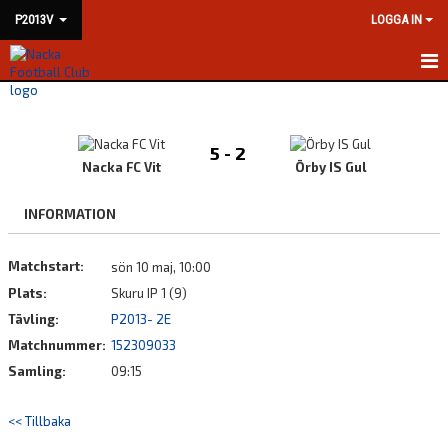
P2013V
LOGGA IN
HEM
NYHETER
5 - 2
Nacka FC Vit
Örby IS Gul
KALENDER
INFORMATION
MATCHER
Matchstart:
sön 10 maj, 10:00
TRUPPEN
Plats:
Skuru IP 1 (9)
BILDGALLERI
Tävling:
P2013- 2E
Matchnummer:
152309033
DOKUMENT
Samling:
09:15
KONTAKT
<< Tillbaka