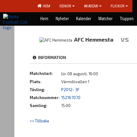
HEM
SENIOR
AKADEMI
FLICKOR
Hem
Nyheter
Kalender
Matcher
Truppen
vs
AFC Hemmesta
INFORMATION
Matchstart:
lör 08 augusti, 16:00
Plats:
Värmdövallen 1
Tävling:
P2012- 3F
Matchnummer:
152167070
Samling:
15:00
<< Tillbaka