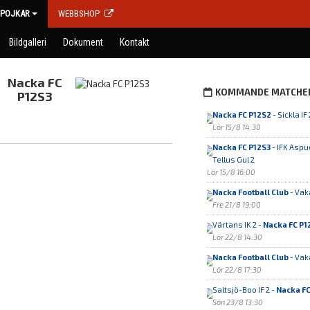
POJKAR
WEBBSHOP
Bildgalleri
Dokument
Kontakt
Nacka FC
KOMMANDE MATCHE
P12S3
Nacka FC P12S2
- Sickla IF 
Lör 15/8 14:30
Nacka FC P12S3
- IFK Asp
Tellus Gul 2
Lör 15/8 16:00
Nacka Football Club
- Vak
Fre 21/8 19:00
Värtans IK 2 -
Nacka FC P1
Lör 22/8 14:30
Nacka Football Club
- Vak
Lör 22/8 17:30
Saltsjö-Boo IF 2 -
Nacka FC
Sön 23/8 13:30