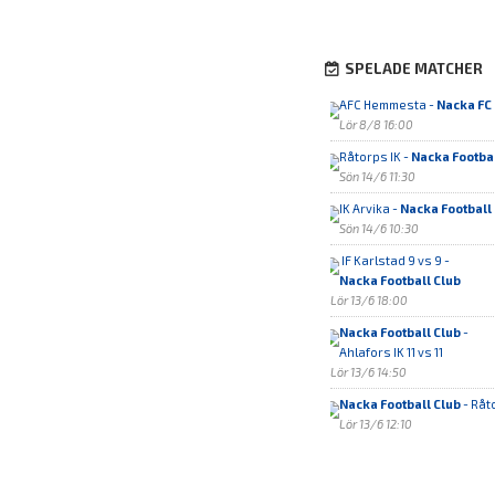
SPELADE MATCHER
AFC Hemmesta -
Nacka FC
Lör 8/8 16:00
Råtorps IK -
Nacka Footbal
Sön 14/6 11:30
IK Arvika -
Nacka Football
Sön 14/6 10:30
IF Karlstad 9 vs 9 -
Nacka Football Club
Lör 13/6 18:00
Nacka Football Club
-
Ahlafors IK 11 vs 11
Lör 13/6 14:50
Nacka Football Club
- Råto
Lör 13/6 12:10