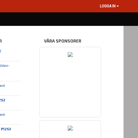
LOGGA IN
R
VÅRA SPONSORER
2
udden-
ant
2S2
ant
 P12S3