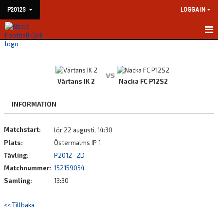
P2012S
LOGGA IN
HEM
NYHETER
vs
Värtans IK 2
Nacka FC P12S2
KALENDER
INFORMATION
MATCHER
Matchstart:
lör 22 augusti, 14:30
TRUPPEN
Plats:
Östermalms IP 1
BILDGALLERI
Tävling:
P2012- 2D
Matchnummer:
152159054
DOKUMENT
Samling:
13:30
KONTAKT
<< Tillbaka