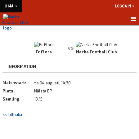
U14A
LOGGA IN
HEM
NYHETER
vs
Fc Flora
Nacka Football Club
KALENDER
INFORMATION
MATCHER
Matchstart:
tis 04 augusti, 14:30
TRUPPEN
Plats:
Nälsta BP
BILDGALLERI
Samling:
13:15
DOKUMENT
<< Tillbaka
KONTAKT