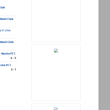
Club
tball Club
ja IF U14A
tball Club
-
Nacka FC 1
4 - 3
cka FC 1
5 - 1