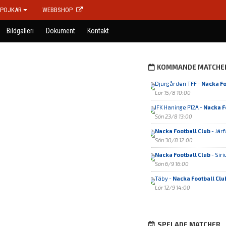
POJKAR
WEBBSHOP
Bildgalleri
Dokument
Kontakt
KOMMANDE MATCHE
Djurgården TFF -
Nacka Fo
Lör 15/8 10:00
IFK Haninge P12A -
Nacka F
Sön 23/8 13:00
Nacka Football Club
- Järf
Sön 30/8 12:00
Nacka Football Club
- Siri
Sön 6/9 16:00
Täby -
Nacka Football Clu
Lör 12/9 14:00
SPELADE MATCHER