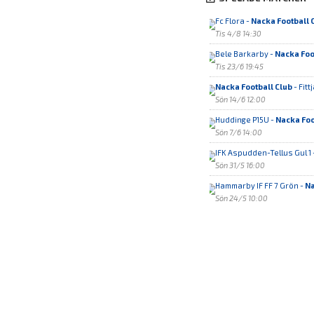
Fc Flora -
Nacka Football 
Tis 4/8 14:30
Bele Barkarby -
Nacka Foo
Tis 23/6 19:45
Nacka Football Club
- Fitt
Sön 14/6 12:00
Huddinge P15U -
Nacka Foo
Sön 7/6 14:00
IFK Aspudden-Tellus Gul 1 
Sön 31/5 16:00
Hammarby IF FF 7 Grön -
Na
Sön 24/5 10:00