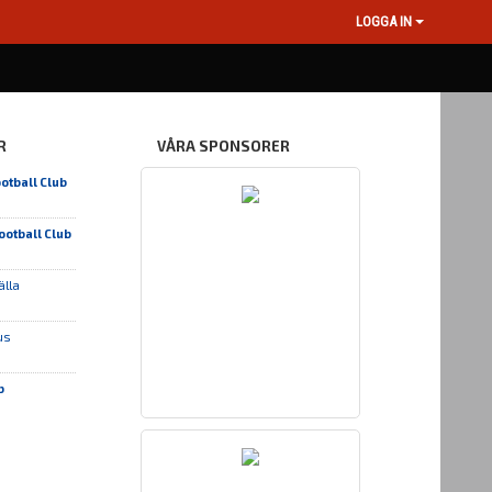
LOGGA IN
R
VÅRA SPONSORER
otball Club
ootball Club
älla
us
b