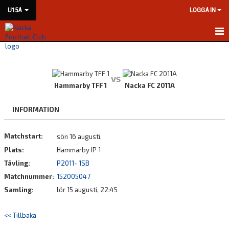
U15A
LOGGA IN
HEM
NYHETER
vs
Hammarby TFF 1
Nacka FC 2011A
KALENDER
INFORMATION
MATCHER
Matchstart:
sön 16 augusti,
TRUPPEN
Plats:
Hammarby IP 1
BILDGALLERI
Tävling:
P2011- 1SB
Matchnummer:
152005047
DOKUMENT
Samling:
lör 15 augusti, 22:45
KONTAKT
<< Tillbaka