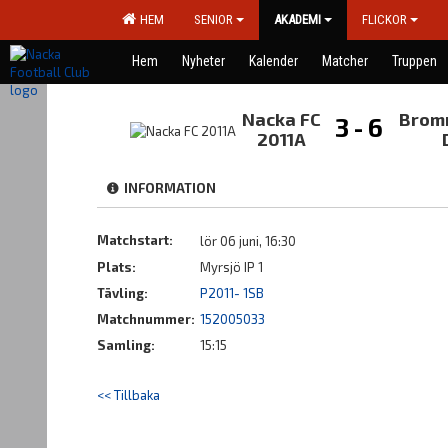
HEM
SENIOR
AKADEMI
FLICKOR
Hem
Nyheter
Kalender
Matcher
Truppen
Nacka FC
Brom
3 - 6
2011A
INFORMATION
Matchstart:
lör 06 juni, 16:30
Plats:
Myrsjö IP 1
Tävling:
P2011- 1SB
Matchnummer:
152005033
Samling:
15:15
<< Tillbaka