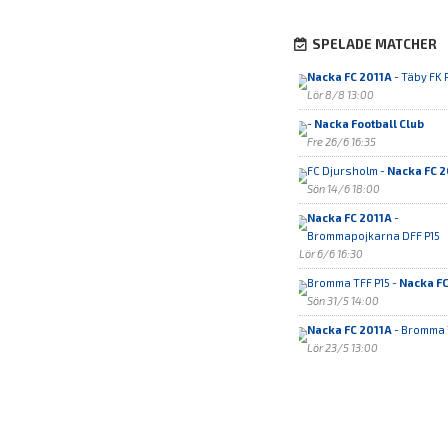
SPELADE MATCHER
Nacka FC 2011A
- Täby FK 
Lör 8/8 13:00
-
Nacka Football Club
Fre 26/6 16:35
FC Djursholm -
Nacka FC 2
Sön 14/6 18:00
Nacka FC 2011A
-
Brommapojkarna DFF P15
Lör 6/6 16:30
Bromma TFF P15 -
Nacka FC
Sön 31/5 14:00
Nacka FC 2011A
- Bromma 
Lör 23/5 13:00