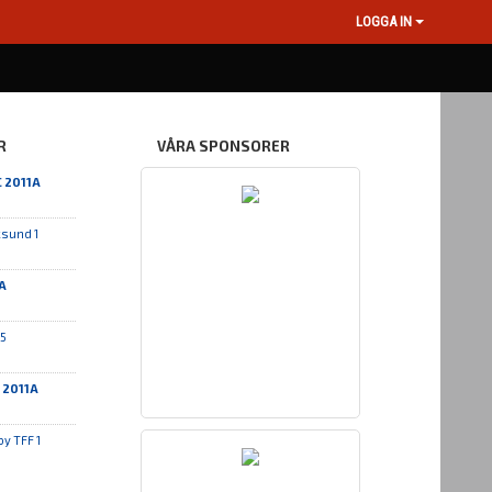
LOGGA IN
R
VÅRA SPONSORER
C 2011A
ksund 1
A
15
 2011A
y TFF 1