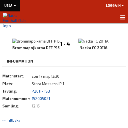
U15A
LOGGA IN
HEM
NYHETER
1 - 4
Brommapojkarna DFF P15
Nacka FC 2011A
KALENDER
INFORMATION
MATCHER
Matchstart:
sön 17 maj, 13:30
TRUPPEN
Plats:
Stora Mossens IP 1
BILDGALLERI
Tävling:
P2011- 1SB
Matchnummer:
152005021
DOKUMENT
Samling:
12:15
KONTAKT
<< Tillbaka