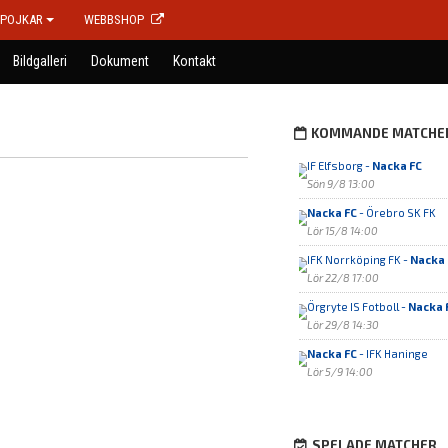
POJKAR
WEBBSHOP
Bildgalleri
Dokument
Kontakt
KOMMANDE MATCHE
IF Elfsborg -
Nacka FC
Sön 9/8 13:00
Nacka FC
- Örebro SK FK
Lör 15/8 14:00
IFK Norrköping FK -
Nacka 
Lör 22/8 17:00
Örgryte IS Fotboll -
Nacka 
Lör 29/8 14:30
Nacka FC
- IFK Haninge
Lör 5/9 14:00
SPELADE MATCHER