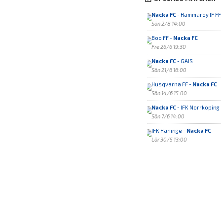
Nacka FC
- Hammarby IF FF
Sön 2/8 14:00
Boo FF -
Nacka FC
Fre 26/6 19:30
Nacka FC
- GAIS
Sön 21/6 16:00
Husqvarna FF -
Nacka FC
Sön 14/6 15:00
Nacka FC
- IFK Norrköping
Sön 7/6 14:00
IFK Haninge -
Nacka FC
Lör 30/5 13:00