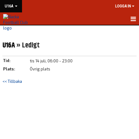
U16A
LOGGA IN
HEM
U16A
» Ledigt
NYHETER
KALENDER
Tid:
tis 14 juli, 06:00 - 23:00
Plats:
Övrig plats
MATCHER
<< Tillbaka
TRUPPEN
BILDGALLERI
DOKUMENT
KONTAKT