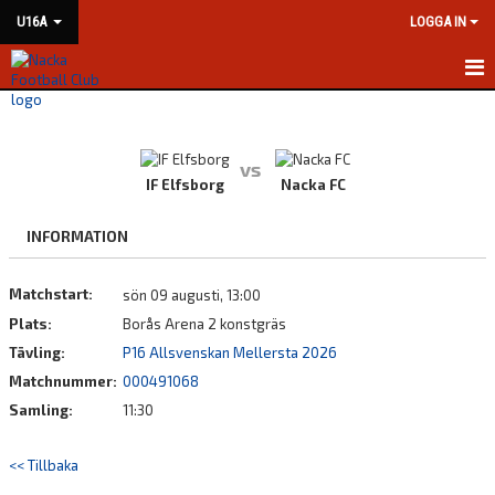
U16A
LOGGA IN
HEM
NYHETER
vs
IF Elfsborg
Nacka FC
KALENDER
INFORMATION
MATCHER
Matchstart:
sön 09 augusti, 13:00
TRUPPEN
Plats:
Borås Arena 2 konstgräs
BILDGALLERI
Tävling:
P16 Allsvenskan Mellersta 2026
Matchnummer:
000491068
DOKUMENT
Samling:
11:30
KONTAKT
<< Tillbaka