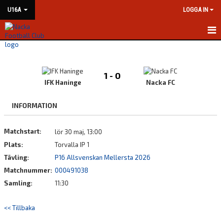
U16A
LOGGA IN
HEM
NYHETER
1 - 0
IFK Haninge
Nacka FC
KALENDER
INFORMATION
MATCHER
Matchstart:
lör 30 maj, 13:00
TRUPPEN
Plats:
Torvalla IP 1
BILDGALLERI
Tävling:
P16 Allsvenskan Mellersta 2026
Matchnummer:
000491038
DOKUMENT
Samling:
11:30
KONTAKT
<< Tillbaka