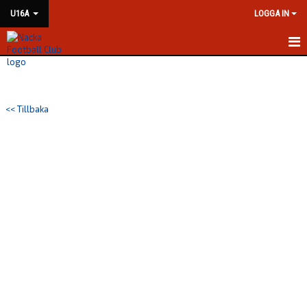
U16A
LOGGA IN
HEM
NYHETER
<< Tillbaka
KALENDER
MATCHER
TRUPPEN
BILDGALLERI
DOKUMENT
KONTAKT