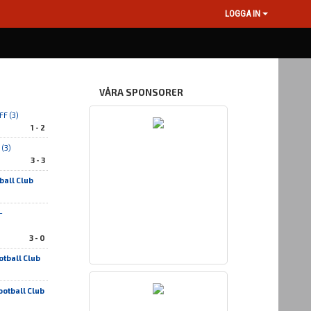
LOGGA IN
VÅRA SPONSORER
FF (3)
1 - 2
(3)
3 - 3
ball Club
-
3 - 0
tball Club
otball Club