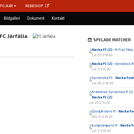
POJKAR
WEBBSHOP
Bildgalleri
Dokument
Kontakt
FC Järfälla
SPELADE MATCHER
Nacka FC (2)
- IK Frej Täby 
Lör 21/3 19:00
Nacka FC (2)
- Vendelsö IK 
Lör 7/3 15:30
Syrianska FC -
Nacka Foot
Lör 28/2 16:00
Arameisk-Syrianska IF (2) 
Nacka FC (2)
Lör 21/2 14:00
Djurgårdens IF -
Nacka Foo
Ons 11/2 19:30
Kungsängens IF -
Nacka Fo
Lör 7/2 13:00